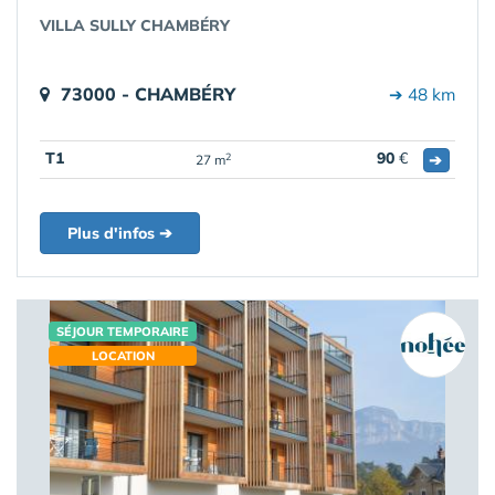
VILLA SULLY CHAMBÉRY
73000 - CHAMBÉRY
➔ 48 km
T1
90
€
➔
2
27 m
Plus d'infos ➔
SÉJOUR TEMPORAIRE
LOCATION