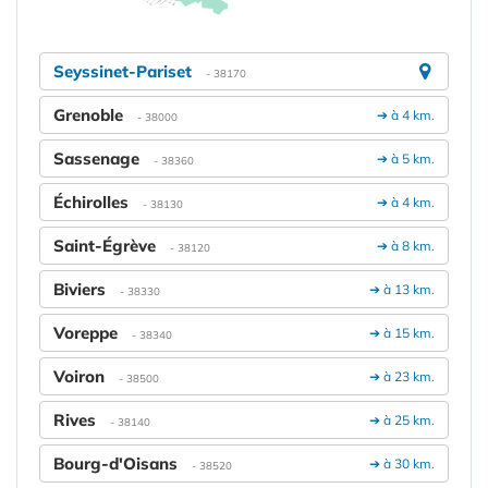
Seyssinet-Pariset
- 38170
Grenoble
➔ à 4 km.
- 38000
Sassenage
➔ à 5 km.
- 38360
Échirolles
➔ à 4 km.
- 38130
Saint-Égrève
➔ à 8 km.
- 38120
Biviers
➔ à 13 km.
- 38330
Voreppe
➔ à 15 km.
- 38340
Voiron
➔ à 23 km.
- 38500
Rives
➔ à 25 km.
- 38140
Bourg-d'Oisans
➔ à 30 km.
- 38520