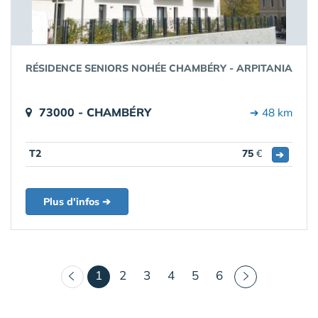
RÉSIDENCE SENIORS NOHÉE CHAMBÉRY - ARPITANIA
73000 - CHAMBÉRY
➔ 48 km
T2
75
€
➔
Plus d'infos ➔
(courant)
1
2
3
4
5
6