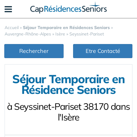
Panneau de gestion des cookies
Accueil
»
Séjour Temporaire en Résidences Seniors
»
Auvergne-Rhône-Alpes
»
Isère
»
Seyssinet-Pariset
Rechercher
Etre Contacté
Séjour Temporaire en
Résidence Seniors
à Seyssinet-Pariset 38170 dans
l'Isère