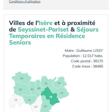
Conditions d'utilisation
Villes de l'
Isère
et à proximité
de
Seyssinet-Pariset
&
Séjours
Temporaires en Résidence
Seniors
Maire : Guillaume LISSY
Population : 12 017 habs.
Code postal : 38170
Code insee : 38485
03
74
01
69
42
63
73
38
15
43
26
07