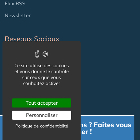
Flux RSS
Newsletter
Reseaux Sociaux
Ce site utilise des cookies
et vous donne le contrôle
sur ceux que vous
souhaitez activer
Tout accepter
Informations
Personnaliser
Besoin d'informations ? Faites vous
CGU
Politique de confidentialité
accompagner !
Mentions légales