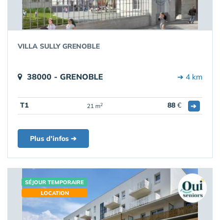
VILLA SULLY GRENOBLE
38000 - GRENOBLE
➔ 4 km
T1
88
€
➔
2
21 m
Plus d'infos ➔
SÉJOUR TEMPORAIRE
LOCATION