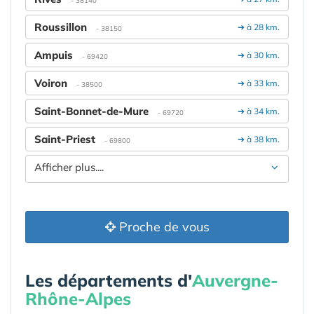
- 38140
Roussillon
➔ à 28 km.
- 38150
Ampuis
➔ à 30 km.
- 69420
Voiron
➔ à 33 km.
- 38500
Saint-Bonnet-de-Mure
➔ à 34 km.
- 69720
Saint-Priest
➔ à 38 km.
- 69800
Afficher plus....
Proche de vous
Les départements d'
Auvergne-
Rhône-Alpes