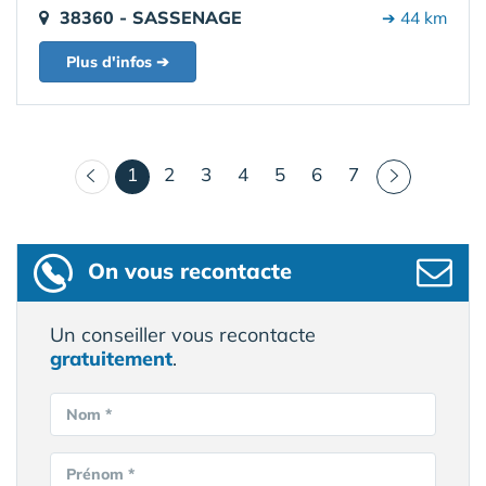
38360 - SASSENAGE
➔ 44 km
Plus d'infos ➔
(courant)
1
2
3
4
5
6
7
On vous recontacte
Un conseiller vous recontacte
gratuitement
.
Nom *
Prénom *