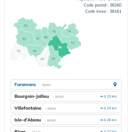
Code postal : 38260
Code insee : 38161
03
74
01
69
42
63
73
38
15
43
26
07
Faramans
- 38260
Bourgoin-Jallieu
➔ à 23 km.
- 38300
Villefontaine
➔ à 24 km.
- 38090
Isle-d'Abeau
➔ à 26 km.
- 38080
Rives
➔ à 27 km.