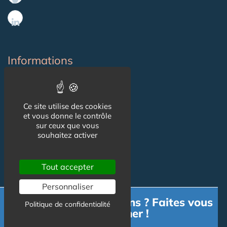
Informations
CGU
Ce site utilise des cookies
Mentions légales
et vous donne le contrôle
sur ceux que vous
souhaitez activer
Contact
Tout accepter
Contact
Personnaliser
Publicité
Besoin d'informations ? Faites vous
Politique de confidentialité
accompagner !