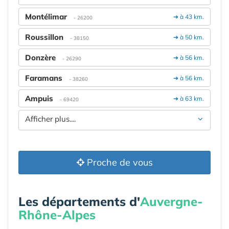
Montélimar
➔ à 43 km.
- 26200
Roussillon
➔ à 50 km.
- 38150
Donzère
➔ à 56 km.
- 26290
Faramans
➔ à 56 km.
- 38260
Ampuis
➔ à 63 km.
- 69420
Afficher plus....
Proche de vous
Les départements d'
Auvergne-
Rhône-Alpes