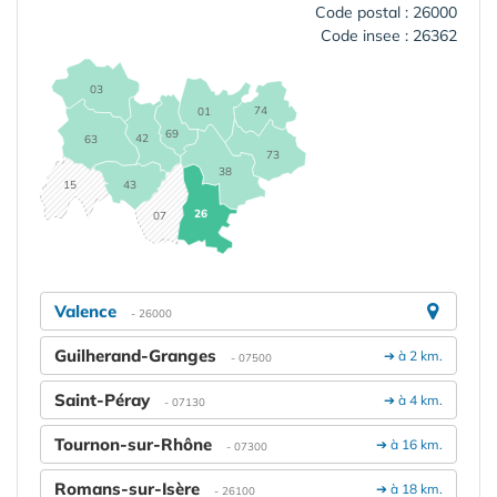
Code postal : 26000
Code insee : 26362
03
74
01
69
42
63
73
38
15
43
26
07
Valence
- 26000
Guilherand-Granges
➔ à 2 km.
- 07500
Saint-Péray
➔ à 4 km.
- 07130
Tournon-sur-Rhône
➔ à 16 km.
- 07300
Romans-sur-Isère
➔ à 18 km.
- 26100