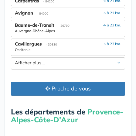
Carpentras
➔ à 21 km.
- 84200
Avignon
➔ à 21 km.
- 84000
Baume-de-Transit
➔ à 23 km.
- 26790
Auvergne-Rhône-Alpes
Cavillargues
➔ à 23 km.
- 30330
Occitanie
Afficher plus....
Proche de vous
Les départements de
Provence-
Alpes-Côte-D'Azur