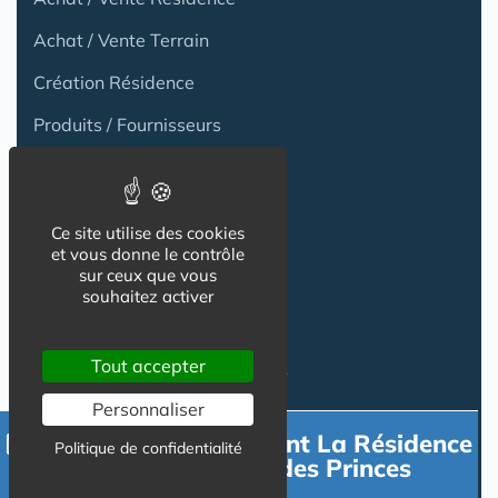
Achat / Vente Terrain
Création Résidence
Produits / Fournisseurs
Réglementation
Actu Marché
Ce site utilise des cookies
Emploi
et vous donne le contrôle
sur ceux que vous
Formation
souhaitez activer
Tout accepter
Habitat Groupé Senior
Personnaliser
Habitat Partagé
Contacter directement La Résidence
Politique de confidentialité
DOMITYS La Cité des Princes
Béguinage