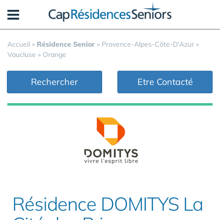
Panneau de gestion des cookies
Accueil
»
Résidence Senior
»
Provence-Alpes-Côte-D'Azur
»
Vaucluse
»
Orange
Rechercher
Etre Contacté
Résidence DOMITYS La