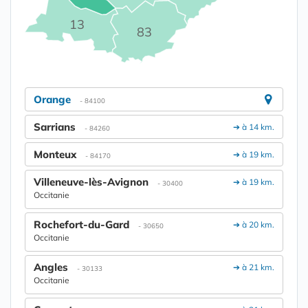
13
83
Orange
- 84100
Sarrians
➔ à 14 km.
- 84260
Monteux
➔ à 19 km.
- 84170
Villeneuve-lès-Avignon
➔ à 19 km.
- 30400
Occitanie
Rochefort-du-Gard
➔ à 20 km.
- 30650
Occitanie
Angles
➔ à 21 km.
- 30133
Occitanie