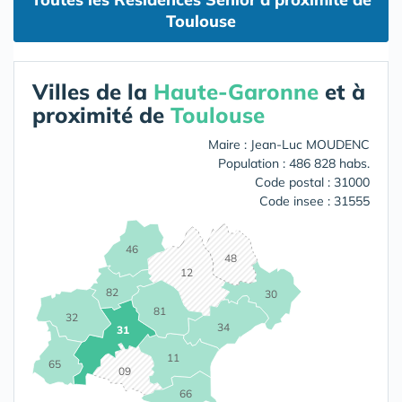
Toulouse
Villes de la
Haute-Garonne
et à
proximité de
Toulouse
Maire : Jean-Luc MOUDENC
Population : 486 828 habs.
Code postal : 31000
Code insee : 31555
46
48
12
82
30
81
32
34
31
11
65
09
66