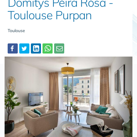
Domitys Pèira Ròsa -
Toulouse Purpan
Toulouse
Partager