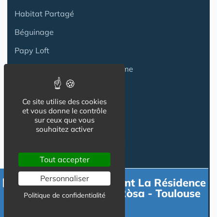
Habitat Partagé
Béguinage
Papy Loft
Habitat Intelligent - Smart Home
Habitat coopératif
Ce site utilise des cookies
Habitat intergénérationnel
et vous donne le contrôle
sur ceux que vous
souhaitez activer
Equipement Logement
Tout accepter
Adaptation Habitat
Personnaliser
Contacter directement La Résidence
Aides
Senior Domitys Pèira Ròsa - Toulouse
Politique de confidentialité
Purpan
Produits