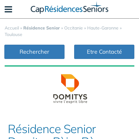
Panneau de gestion des cookies
Accueil
»
Résidence Senior
»
Occitanie
»
Haute-Garonne
»
Toulouse
Rechercher
Etre Contacté
Résidence Senior