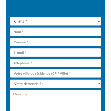
Nom *
Prénom *
E-mail *
Téléphone *
Votre ville de résidence (CP / Ville) *