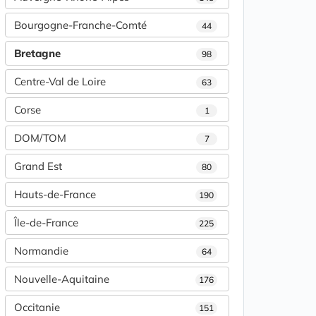
Bourgogne-Franche-Comté
44
Bretagne
98
Centre-Val de Loire
63
Corse
1
DOM/TOM
7
Grand Est
80
Hauts-de-France
190
Île-de-France
225
Normandie
64
Nouvelle-Aquitaine
176
Occitanie
151