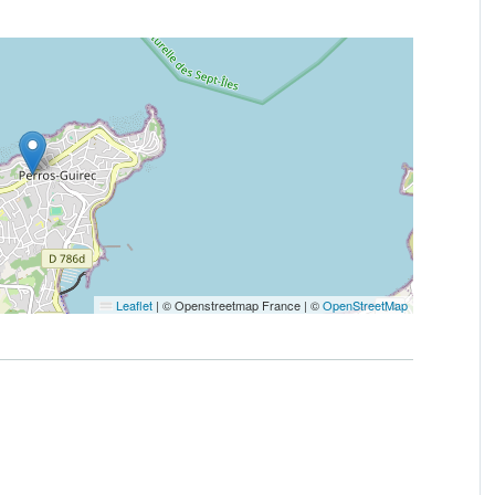
Leaflet
|
© Openstreetmap France | ©
OpenStreetMap