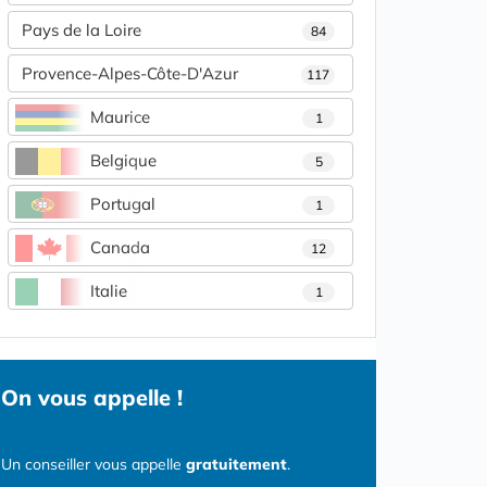
Pays de la Loire
84
Provence-Alpes-Côte-D'Azur
117
Maurice
1
Belgique
5
Portugal
1
Canada
12
Italie
1
On vous appelle !
Un conseiller vous appelle
gratuitement
.