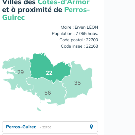
Villes des
Cotes-d'Armor
et à proximité de
Perros-
Guirec
Maire : Erven LÉON
Population : 7 065 habs.
Code postal : 22700
Code insee : 22168
29
22
35
56
Perros-Guirec
- 22700