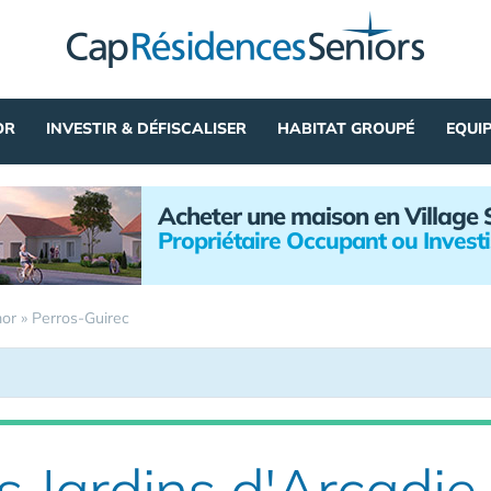
OR
INVESTIR & DÉFISCALISER
HABITAT GROUPÉ
EQUI
Acheter une maison en Village 
Propriétaire Occupant ou Invest
mor
»
Perros-Guirec
 Jardins d'Arcadie