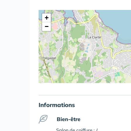
+
−
Informations
Bien-être
Salon de coiffure :
I