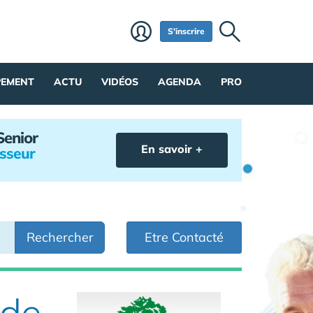
S'inscrire
PEMENT
ACTU
VIDÉOS
AGENDA
PRO
Senior
En savoir +
isseur
Rechercher
Etre Contacté
 de