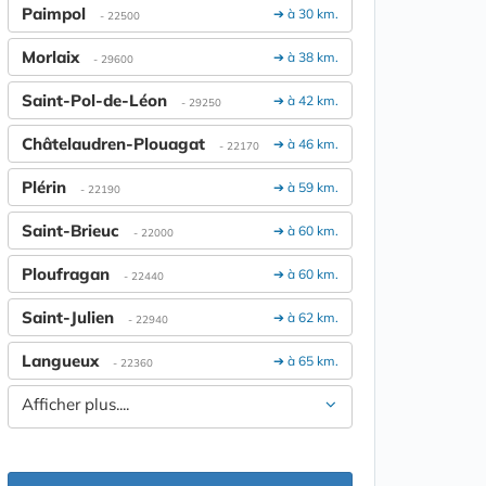
Paimpol
➔ à 30 km.
- 22500
Morlaix
➔ à 38 km.
- 29600
Saint-Pol-de-Léon
➔ à 42 km.
- 29250
Châtelaudren-Plouagat
➔ à 46 km.
- 22170
Plérin
➔ à 59 km.
- 22190
Saint-Brieuc
➔ à 60 km.
- 22000
Ploufragan
➔ à 60 km.
- 22440
Saint-Julien
➔ à 62 km.
- 22940
Langueux
➔ à 65 km.
- 22360
Afficher plus....