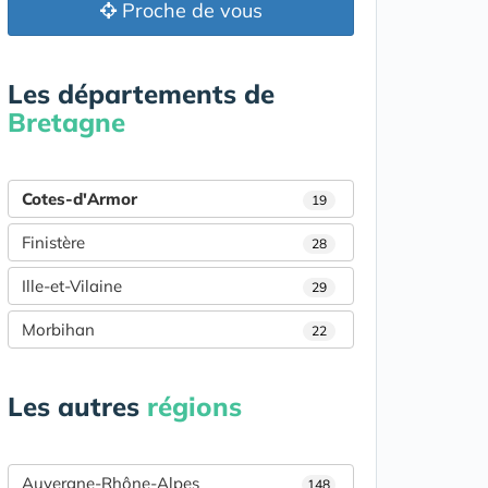
Proche de vous
Les départements de
Bretagne
Cotes-d'Armor
19
Finistère
28
Ille-et-Vilaine
29
Morbihan
22
Les autres
régions
Auvergne-Rhône-Alpes
148