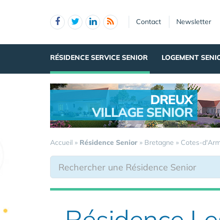
Panneau de gestion des cookies
Contact
Newsletter
RÉSIDENCE SERVICE SENIOR
LOGEMENT SENI
DREUX
VILLAGE SENIOR
.
Accueil
»
Résidence Senior
»
Bretagne
»
Cotes-d'Ar
Résidence Les