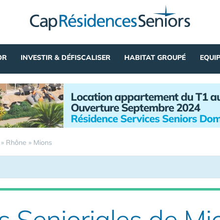
OR
INVESTIR & DÉFISCALISER
HABITAT GROUPÉ
EQUI
Location appartement du T1 a
Ouverture Septembre 2024
Résidence Services Seniors Dom
»
Rhône
»
Mions
s Senioriales de Mi