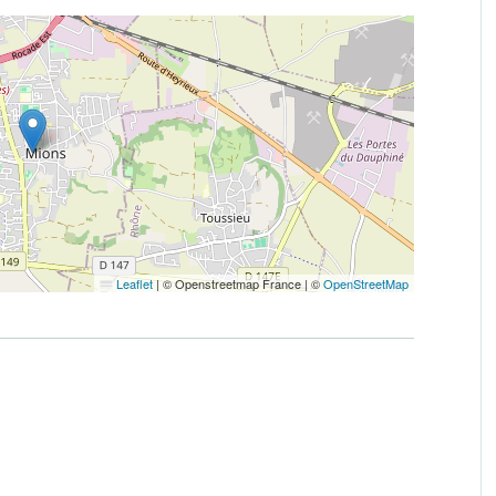
Leaflet
|
© Openstreetmap France | ©
OpenStreetMap