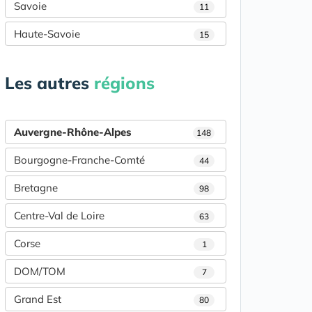
Savoie
11
Haute-Savoie
15
Les autres
régions
Auvergne-Rhône-Alpes
148
Bourgogne-Franche-Comté
44
Bretagne
98
Centre-Val de Loire
63
Corse
1
DOM/TOM
7
Grand Est
80