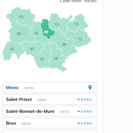
Code insee : 69283
03
74
01
69
42
63
73
38
15
43
26
07
Mions
- 69780
Saint-Priest
➔ à 4 km.
- 69800
Saint-Bonnet-de-Mure
➔ à 6 km.
- 69720
Bron
➔ à 9 km.
- 69500