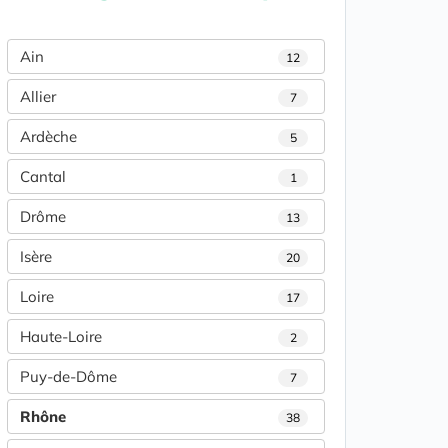
Ain
12
Allier
7
Ardèche
5
Cantal
1
Drôme
13
Isère
20
Loire
17
Haute-Loire
2
Puy-de-Dôme
7
Rhône
38