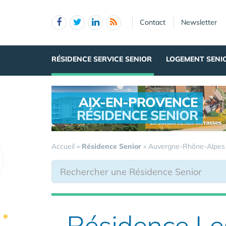
Panneau de gestion des cookies
Contact
Newsletter
RÉSIDENCE SERVICE SENIOR
LOGEMENT SENI
AIX-EN-PROVENCE
RÉSIDENCE SENIOR
.
Accueil
»
Résidence Senior
»
Auvergne-Rhône-Alpes
Résidence Le