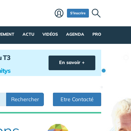
S'inscrire
PEMENT
ACTU
VIDÉOS
AGENDA
PRO
u T3
En savoir +
itys
Rechercher
Etre Contacté
ons