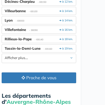
Décines-Charpieu
➔ à 12 km.
- 69150
Villeurbanne
➔ à 14 km.
- 69100
Lyon
➔ à 14 km.
- 69000
Villefontaine
➔ à 16 km.
- 38090
Rillieux-la-Pape
➔ à 18 km.
- 69140
Tassin-la-Demi-Lune
➔ à 19 km.
- 69160
Afficher plus....
Proche de vous
Les départements
d'
Auvergne-Rhône-Alpes