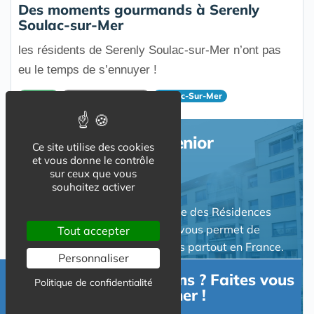
Des moments gourmands à Serenly
Soulac-sur-Mer
les résidents de Serenly Soulac-sur-Mer n’ont pas
eu le temps de s’ennuyer !
Serenly
Résidences Seniors
Soulac-Sur-Mer
Résidence Service Senior
Ce site utilise des cookies
et vous donne le contrôle
sur ceux que vous
souhaitez activer
Résidence Senior : Un annuaire des Résidences
avec services pour senior qui vous permet de
Tout accepter
localiser les résidences seniors partout en France.
Personnaliser
Découvrez les différentes offres de services et
Besoin d'informations ? Faites vous
comparer les gestionnaires.
Politique de confidentialité
accompagner !