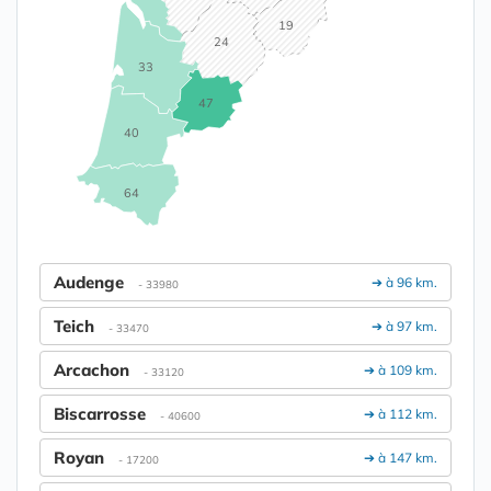
19
24
33
47
40
64
Audenge
➔ à 96 km.
- 33980
Teich
➔ à 97 km.
- 33470
Arcachon
➔ à 109 km.
- 33120
Biscarrosse
➔ à 112 km.
- 40600
Royan
➔ à 147 km.
- 17200