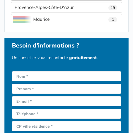
Provence-Alpes-Côte-D'Azur
19
Maurice
1
Besoin d'informations ?
Un conseiller vous recontacte
gratuitement
.
Nom *
Prénom *
E-mail *
Téléphone *
CP ville résidence *