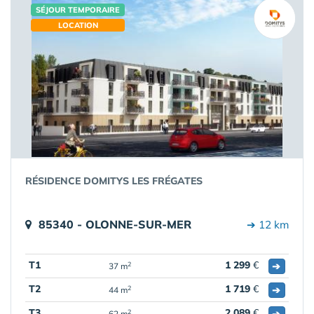
SÉJOUR TEMPORAIRE
LOCATION
RÉSIDENCE DOMITYS LES FRÉGATES
85340 - OLONNE-SUR-MER
➔ 12 km
T1
1 299
€
➔
2
37 m
T2
1 719
€
➔
2
44 m
T3
2 089
€
➔
2
62 m