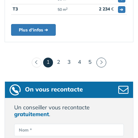
T3
2 234
€
➔
2
50 m
Plus d'infos ➔
(courant)
1
2
3
4
5
On vous recontacte
Un conseiller vous recontacte
gratuitement
.
Nom *