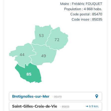
Maire : Frédéric FOUQUET
Population : 4 868 habs.
Code postal : 85470
Code insee : 85035
53
72
44
49
85
Bretignolles-sur-Mer
- 85470
Saint-Gilles-Croix-de-Vie
➔ à 9 km.
- 85800