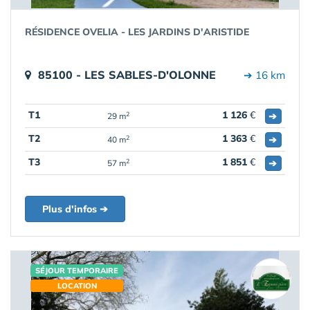
RÉSIDENCE OVELIA - LES JARDINS D'ARISTIDE
85100 - LES SABLES-D'OLONNE
➔ 16 km
T1
1 126
€
➔
2
29 m
T2
1 363
€
➔
2
40 m
T3
1 851
€
➔
2
57 m
Plus d'infos ➔
SÉJOUR TEMPORAIRE
LOCATION