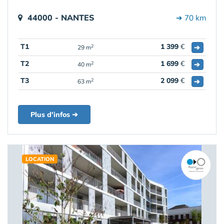
44000 - NANTES
➔ 70 km
T1
1 399
€
➔
2
29 m
T2
1 699
€
➔
2
40 m
T3
2 099
€
➔
2
63 m
Plus d'infos ➔
LOCATION