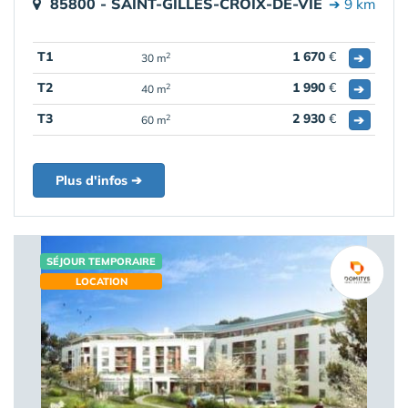
85800 - SAINT-GILLES-CROIX-DE-VIE
➔ 9 km
T1
1 670
€
➔
2
30 m
T2
1 990
€
➔
2
40 m
T3
2 930
€
➔
2
60 m
Plus d'infos ➔
SÉJOUR TEMPORAIRE
LOCATION