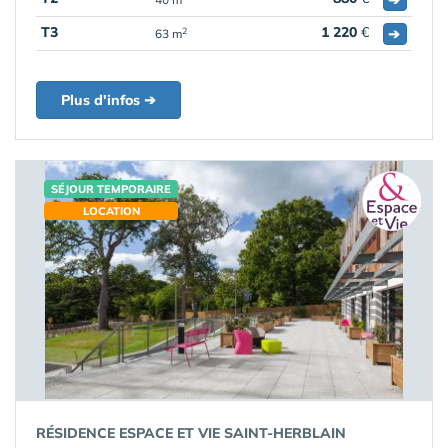
T3
1 220
€
➔
2
63 m
Plus d'infos ➔
SÉJOUR TEMPORAIRE
LOCATION
RÉSIDENCE ESPACE ET VIE SAINT-HERBLAIN