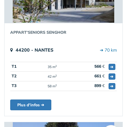
APPART'SENIORS SENGHOR
44200 - NANTES
➔ 70 km
T1
566
€
➔
2
35 m
T2
661
€
➔
2
42 m
T3
899
€
➔
2
58 m
Plus d'infos ➔