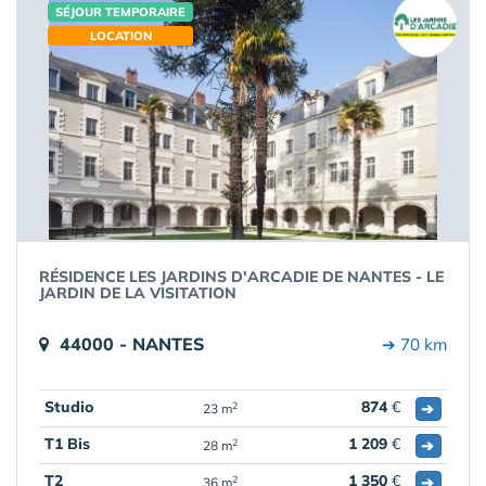
SÉJOUR TEMPORAIRE
LOCATION
RÉSIDENCE LES JARDINS D'ARCADIE DE NANTES - LE
JARDIN DE LA VISITATION
44000 - NANTES
➔ 70 km
Studio
874
€
➔
2
23 m
T1 Bis
1 209
€
➔
2
28 m
T2
1 350
€
➔
2
36 m