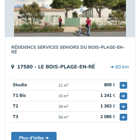
RÉSIDENCE SERVICES SENIORS DU BOIS-PLAGE-EN-
RÉ
17580 - LE BOIS-PLAGE-EN-RÉ
➔ 60 km
Studio
809
€
➔
2
21 m
T1 Bis
1 241
€
➔
2
33 m
T2
1 363
€
➔
2
39 m
T3
2 085
€
➔
2
58 m
Plus d'infos ➔