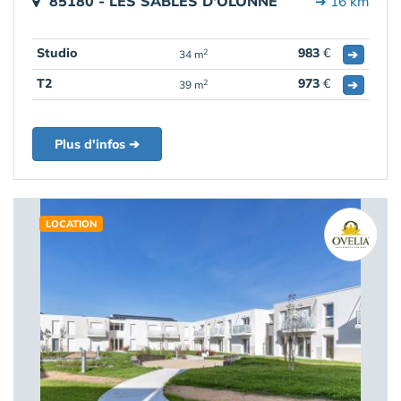
85180 - LES SABLES D'OLONNE
➔ 16 km
Studio
983
€
➔
2
34 m
T2
973
€
➔
2
39 m
Plus d'infos ➔
LOCATION