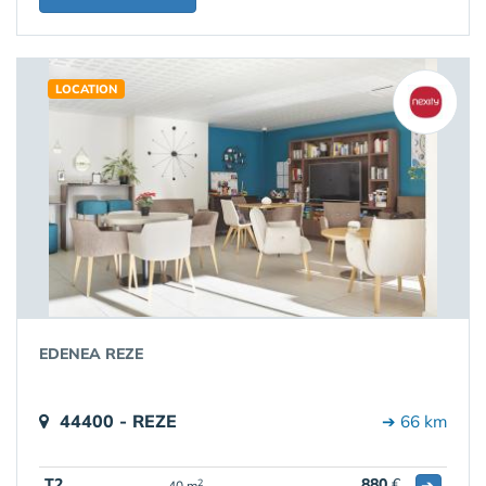
LOCATION
EDENEA REZE
44400 - REZE
➔ 66 km
T2
880
€
➔
2
40 m