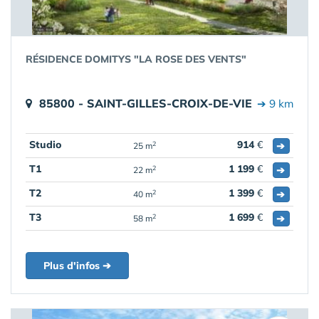
RÉSIDENCE DOMITYS "LA ROSE DES VENTS"
85800 - SAINT-GILLES-CROIX-DE-VIE
➔ 9 km
Studio
914
€
➔
2
25 m
T1
1 199
€
➔
2
22 m
T2
1 399
€
➔
2
40 m
T3
1 699
€
➔
2
58 m
Plus d'infos ➔