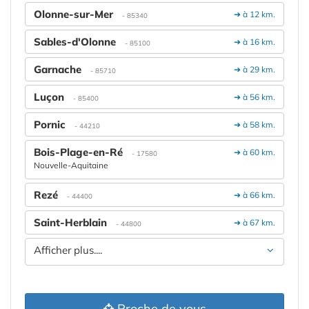
Olonne-sur-Mer
➔ à 12 km.
- 85340
Sables-d'Olonne
➔ à 16 km.
- 85100
Garnache
➔ à 29 km.
- 85710
Luçon
➔ à 56 km.
- 85400
Pornic
➔ à 58 km.
- 44210
Bois-Plage-en-Ré
➔ à 60 km.
- 17580
Nouvelle-Aquitaine
Rezé
➔ à 66 km.
- 44400
Saint-Herblain
➔ à 67 km.
- 44800
Afficher plus....
Proche de vous