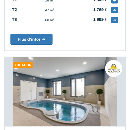
➔
28 m
T2
1 769
€
➔
2
47 m
T3
1 999
€
➔
2
60 m
Plus d'infos ➔
LOCATION