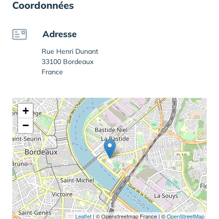
Coordonnées
Adresse
Rue Henri Dunant
33100 Bordeaux
France
+
−
Leaflet
|
© Openstreetmap France | ©
OpenStreetMap