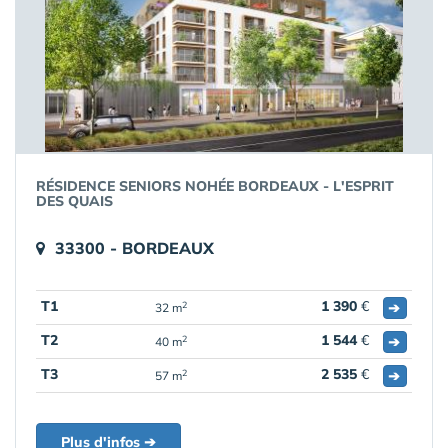
RÉSIDENCE SENIORS NOHÉE BORDEAUX - L'ESPRIT
DES QUAIS
33300 - BORDEAUX
T1
1 390
€
➔
2
32 m
T2
1 544
€
➔
2
40 m
T3
2 535
€
➔
2
57 m
Plus d'infos ➔