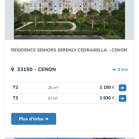
RÉSIDENCE SENIORS SERENLY CEDRABELLA - CENON
33150 - CENON
➔ 4 km
T2
1 150
€
➔
2
25 m
T3
1 630
€
➔
2
57 m
Plus d'infos ➔