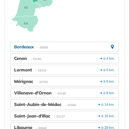
40
64
Bordeaux
- 33000
Cenon
➔ à 4 km.
- 33150
Lormont
➔ à 5 km.
- 33310
Mérignac
➔ à 5 km.
- 33700
Villenave-d'Ornon
➔ à 8 km.
- 33140
Saint-Aubin-de-Médoc
➔ à 14 km.
- 33160
Saint-Jean-d'Illac
➔ à 16 km.
- 33127
Libourne
➔ à 28 km.
- 33500