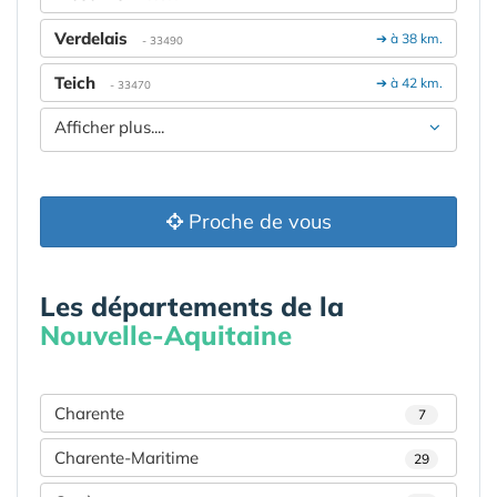
Verdelais
➔ à 38 km.
- 33490
Teich
➔ à 42 km.
- 33470
Afficher plus....
Proche de vous
Les départements de la
Nouvelle-Aquitaine
Charente
7
Charente-Maritime
29