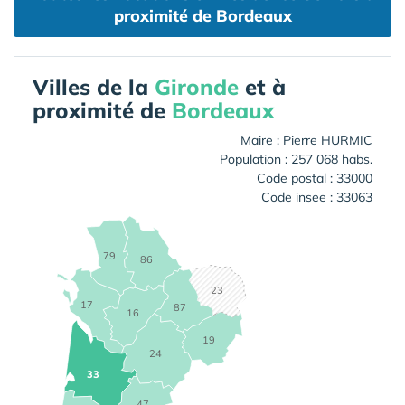
proximité de Bordeaux
Villes de la
Gironde
et à
proximité de
Bordeaux
Maire : Pierre HURMIC
Population : 257 068 habs.
Code postal : 33000
Code insee : 33063
79
86
23
17
87
16
19
24
33
47