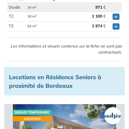
Studio
971
€
2
34 m
T2
1 100
€
2
➔
38 m
T3
1 974
€
2
➔
64 m
Les informations et visuels contenus sur la fiche ne sont pas
contractuels.
Locations en Résidence Seniors à
proximité de Bordeaux
SÉJOUR TEMPORAIRE
LOCATION