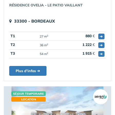
RÉSIDENCE OVELIA - LE PATIO VAILLANT
33300 - BORDEAUX
T1
880
€
➔
2
27 m
T2
1 222
€
➔
2
36 m
T3
1 915
€
➔
2
54 m
Plus d'infos ➔
SÉJOUR TEMPORAIRE
LOCATION