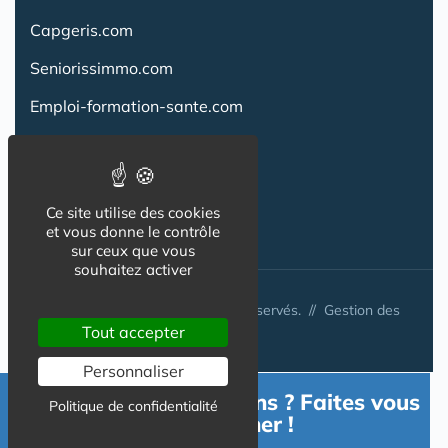
Capgeris.com
Seniorissimmo.com
Emploi-formation-sante.com
Aidant.info
Creche-et-naissance.com
Ce site utilise des cookies
Co-Living & Co-Working
et vous donne le contrôle
sur ceux que vous
souhaitez activer
© Australis 2026 - Tous droits réservés. //
Gestion des
Tout accepter
cookies
Personnaliser
Besoin d'informations ? Faites vous
Politique de confidentialité
accompagner !