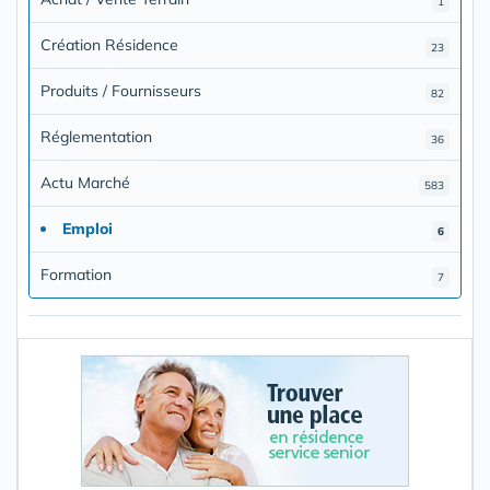
1
Création Résidence
23
Produits / Fournisseurs
82
Réglementation
36
Actu Marché
583
Emploi
6
Formation
7