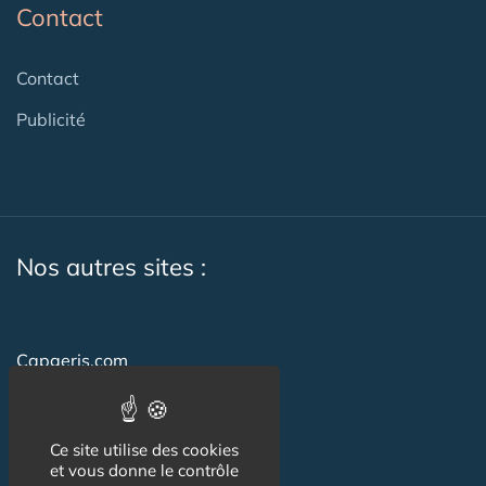
Contact
Contact
Publicité
Nos autres sites :
Capgeris.com
Seniorissimmo.com
Emploi-formation-sante.com
Ce site utilise des cookies
et vous donne le contrôle
Aidant.info