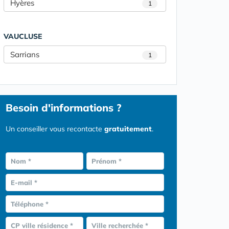
Hyères
1
VAUCLUSE
Sarrians
1
Besoin d'informations ?
Un conseiller vous recontacte
gratuitement
.
Nom *
Prénom *
E-mail *
Téléphone *
CP ville résidence *
Ville recherchée *