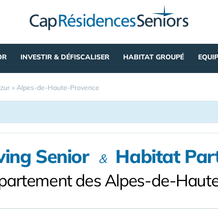
OR
INVESTIR & DÉFISCALISER
HABITAT GROUPÉ
EQUI
zur
»
Alpes-de-Haute-Provence
ving Senior
Habitat Par
&
épartement des Alpes-de-Haut