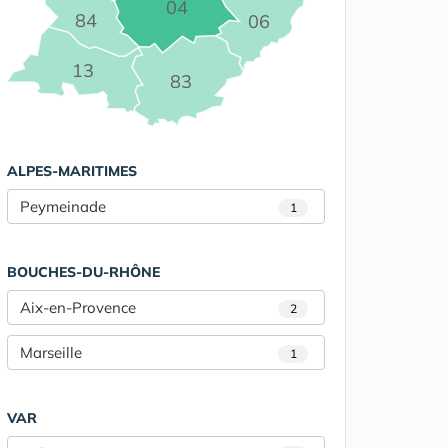
04
84
06
13
83
ALPES-MARITIMES
Peymeinade
1
BOUCHES-DU-RHÔNE
Aix-en-Provence
2
Marseille
1
VAR