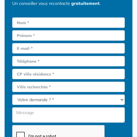
Un conseiller vous recontacte
gratuitement
.
Nom *
Prénom *
E-mail *
Téléphone *
CP ville résidence *
Ville recherchée *