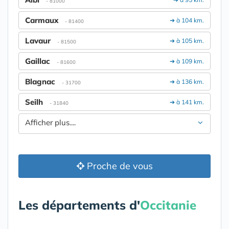
- 81000
Carmaux
➔ à 104 km.
- 81400
Lavaur
➔ à 105 km.
- 81500
Gaillac
➔ à 109 km.
- 81600
Blagnac
➔ à 136 km.
- 31700
Seilh
➔ à 141 km.
- 31840
Afficher plus....
Proche de vous
Les départements d'
Occitanie