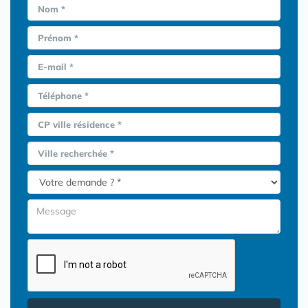
Nom *
Prénom *
E-mail *
Téléphone *
CP ville résidence *
Ville recherchée *