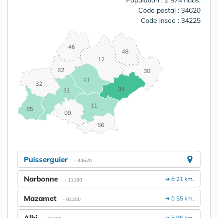
Population : 2 974 habs.
Code postal : 34620
Code insee : 34225
46
48
12
82
30
81
32
34
31
11
65
09
66
Puisserguier
- 34620
Narbonne
➔ à 21 km.
- 11100
Mazamet
➔ à 55 km.
- 81200
Albi
➔ à 95 km.