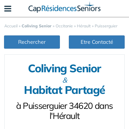
Panneau de gestion des cookies
Accueil
»
Coliving Senior
»
Occitanie
»
Hérault
»
Puisserguier
Rechercher
Etre Contacté
Coliving Senior
&
Habitat Partagé
à Puisserguier 34620 dans
l'Hérault