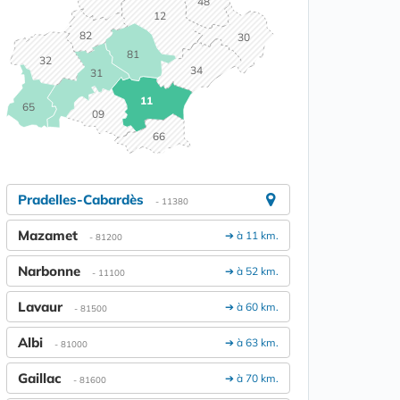
48
12
82
30
81
32
34
31
11
65
09
66
Pradelles-Cabardès
- 11380
Mazamet
➔ à 11 km.
- 81200
Narbonne
➔ à 52 km.
- 11100
Lavaur
➔ à 60 km.
- 81500
Albi
➔ à 63 km.
- 81000
Gaillac
➔ à 70 km.
- 81600