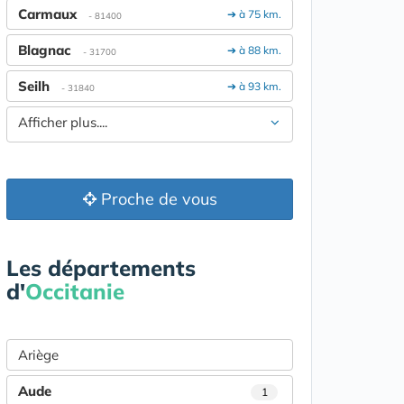
Carmaux
➔ à 75 km.
- 81400
Blagnac
➔ à 88 km.
- 31700
Seilh
➔ à 93 km.
- 31840
Afficher plus....
Proche de vous
Les départements
d'
Occitanie
Ariège
Aude
1