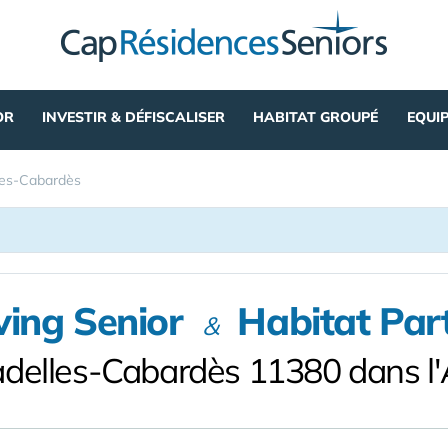
OR
INVESTIR & DÉFISCALISER
HABITAT GROUPÉ
EQUI
les-Cabardès
ving Senior
Habitat Par
&
adelles-Cabardès 11380 dans l