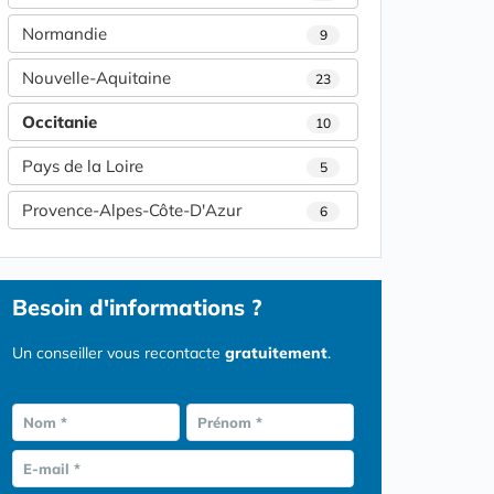
Normandie
9
Nouvelle-Aquitaine
23
Occitanie
10
Pays de la Loire
5
Provence-Alpes-Côte-D'Azur
6
Besoin d'informations ?
Un conseiller vous recontacte
gratuitement
.
Nom *
Prénom *
E-mail *