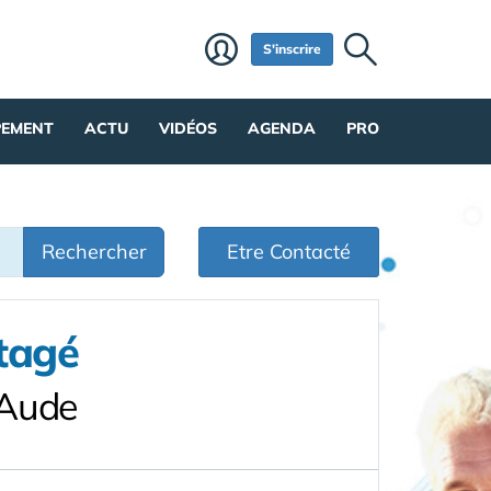
S'inscrire
PEMENT
ACTU
VIDÉOS
AGENDA
PRO
Rechercher
Etre Contacté
tagé
'Aude