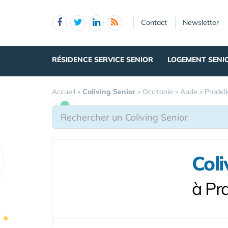
Panneau de gestion des cookies
Contact
Newsletter
RÉSIDENCE SERVICE SENIOR
LOGEMENT SENI
Accueil
»
Coliving Senior
»
Occitanie
»
Aude
»
Pradel
Coli
à Pr