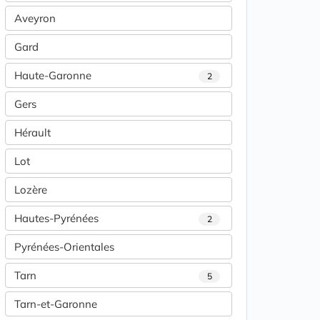
Aveyron
Gard
Haute-Garonne
2
Gers
Hérault
Lot
Lozère
Hautes-Pyrénées
2
Pyrénées-Orientales
Tarn
5
Tarn-et-Garonne