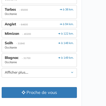
Tarbes
➔ à 38 km.
- 65000
Occitanie
Anglet
➔ à 94 km.
- 64600
Mimizan
➔ à 122 km.
- 40200
Seilh
➔ à 148 km.
- 31840
Occitanie
Blagnac
➔ à 149 km.
- 31700
Occitanie
Afficher plus....
Proche de vous