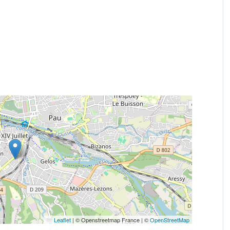
Leaflet
|
© Openstreetmap France | ©
OpenStreetMap