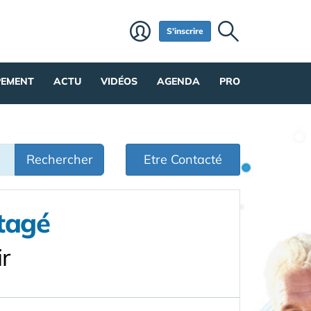
S'inscrire
PEMENT
ACTU
VIDÉOS
AGENDA
PRO
Rechercher
Etre Contacté
tagé
r