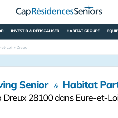
OR
INVESTIR & DÉFISCALISER
HABITAT GROUPÉ
EQUI
-et-Loir
»
Dreux
ving Senior
Habitat Par
&
à Dreux 28100 dans Eure-et-Loi