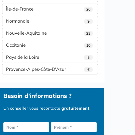
Île-de-France
26
Normandie
9
Nouvelle-Aquitaine
23
Occitanie
10
Pays de la Loire
5
Provence-Alpes-Côte-D'Azur
6
Besoin d'informations ?
Un conseiller vous recontacte
gratuitement
.
Nom *
Prénom *