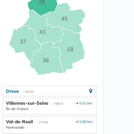
28
45
41
37
18
36
Dreux
- 28100
Villennes-sur-Seine
➔ à 51 km.
- 78670
Île-de-France
Val-de-Reuil
➔ à 60 km.
- 27100
Normandie