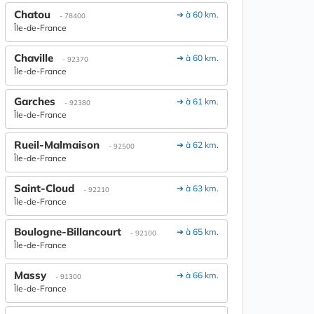
Chatou
➔ à 60 km.
- 78400
Île-de-France
Chaville
➔ à 60 km.
- 92370
Île-de-France
Garches
➔ à 61 km.
- 92380
Île-de-France
Rueil-Malmaison
➔ à 62 km.
- 92500
Île-de-France
Saint-Cloud
➔ à 63 km.
- 92210
Île-de-France
Boulogne-Billancourt
➔ à 65 km.
- 92100
Île-de-France
Massy
➔ à 66 km.
- 91300
Île-de-France