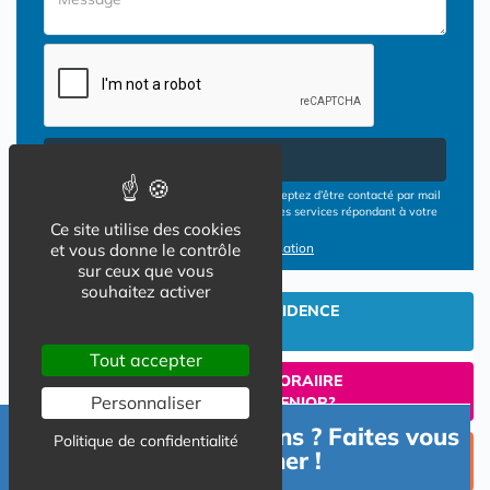
Envoyer
En cliquant sur le bouton ENVOYER vous acceptez d’être contacté par mail
ou téléphone par les opérateurs de résidences services répondant à votre
Ce site utilise des cookies
demande
et vous donne le contrôle
Conditions d'utilisation
sur ceux que vous
souhaitez activer
INVESTIR EN RESIDENCE
SENIOR
Tout accepter
UN SEJOUR TEMPORAIIRE
Personnaliser
EN RESIDENCE SENIOR?
Besoin d'informations ? Faites vous
Politique de confidentialité
TROUVER UNE PLACE
accompagner !
EN RESIDENCE SENIOR