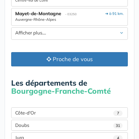
Centre-Val de Loire
Mayet-de-Montagne
➔ à 91 km.
- 03250
Auvergne-Rhône-Alpes
Afficher plus....
Proche de vous
Les départements de
Bourgogne-Franche-Comté
Côte-d'Or
7
Doubs
31
Jura
4