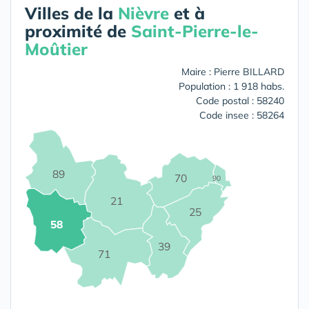
Villes de la
Nièvre
et à
proximité de
Saint-Pierre-le-
Moûtier
Maire : Pierre BILLARD
Population : 1 918 habs.
Code postal : 58240
Code insee : 58264
89
70
90
21
25
58
39
71