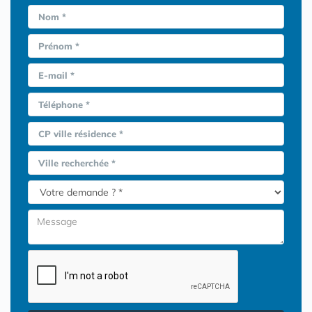
Nom *
Prénom *
E-mail *
Téléphone *
CP ville résidence *
Ville recherchée *