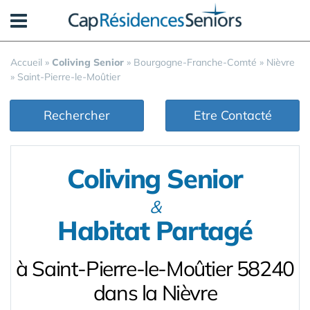
Panneau de gestion des cookies
Accueil
»
Coliving Senior
»
Bourgogne-Franche-Comté
»
Nièvre
»
Saint-Pierre-le-Moûtier
Rechercher
Etre Contacté
Coliving Senior
&
Habitat Partagé
à Saint-Pierre-le-Moûtier 58240
dans la Nièvre