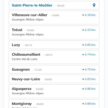
Saint-Pierre-le-Moûtier
- 58240
Villeneuve-sur-Allier
➔ à 18 km.
- 03460
Auvergne-Rhône-Alpes
Trévol
➔ à 23 km.
- 03460
Auvergne-Rhône-Alpes
Luzy
➔ à 65 km.
- 58170
Châteaumeillant
➔ à 74 km.
- 18370
Centre-Val de Loire
Gueugnon
➔ à 75 km.
- 71130
Neuvy-sur-Loire
➔ à 83 km.
- 58450
Aigueperse
➔ à 86 km.
- 63260
Auvergne-Rhône-Alpes
Montgivray
➔ à 89 km.
- 36400