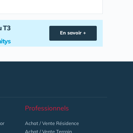
u T3
En savoir +
itys
Professionnels
or
Achat / Vente Résidence
Achat / Vente Terrain