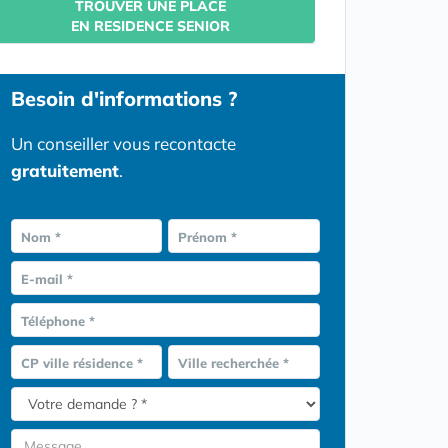
TROUVER UNE PLACE
EN RESIDENCE SENIOR
Besoin d'informations ?
Un conseiller vous recontacte
gratuitement
.
Nom *
Prénom *
E-mail *
Téléphone *
CP ville résidence *
Ville recherchée *