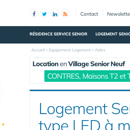
Panneau de gestion des cookies
Contact
Newslette
RÉSIDENCE SERVICE SENIOR
LOGEMENT SENI
Accueil
»
Equipement Logement
»
Aides
Location
en
Village Senior Neuf
CONTRES, Maisons T2 et 
Logement Sen
type LED à m