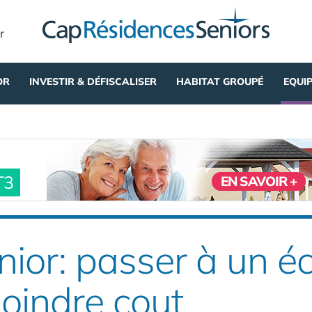
r
OR
INVESTIR & DÉFISCALISER
HABITAT GROUPÉ
EQUI
T3
EN SAVOIR +
ior: passer à un éc
oindre cout