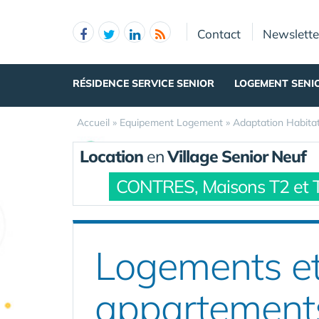
Panneau de gestion des cookies
Contact
Newslette
RÉSIDENCE SERVICE SENIOR
LOGEMENT SENI
Accueil
»
Equipement Logement
»
Adaptation Habita
Location
en
Village Senior Neuf
CONTRES, Maisons T2 et 
Logements et
appartement