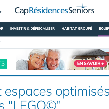
r
OR
INVESTIR & DÉFISCALISER
HABITAT GROUPÉ
EQUI
t
T3
EN SAVOIR +
 espaces optimisés
s "LEGO©"