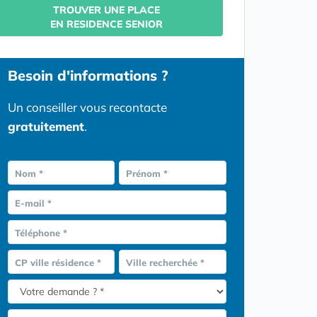
TROUVER UNE PLACE
EN RESIDENCE SENIOR
Besoin d'informations ?
Un conseiller vous recontacte
gratuitement
.
Nom *
Prénom *
E-mail *
Téléphone *
CP ville résidence *
Ville recherchée *