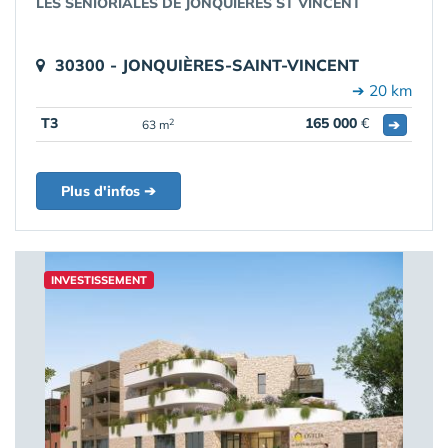
LES SENIORIALES DE JONQUIÈRES ST VINCENT
30300 - JONQUIÈRES-SAINT-VINCENT
➔ 20 km
T3
165 000
€
➔
2
63 m
Plus d'infos ➔
INVESTISSEMENT