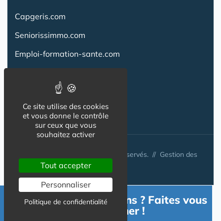
Capgeris.com
Seniorissimmo.com
Emploi-formation-sante.com
Aidant.info
Creche-et-naissance.com
Ce site utilise des cookies
Co-Living & Co-Working
et vous donne le contrôle
sur ceux que vous
souhaitez activer
© Australis 2026 - Tous droits réservés. //
Gestion des
cookies
Tout accepter
Personnaliser
Besoin d'informations ? Faites vous
Politique de confidentialité
accompagner !