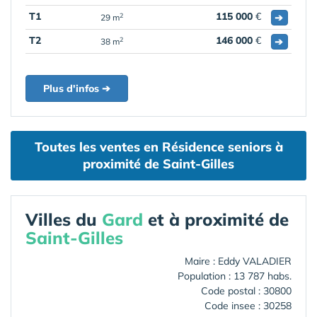
T1
115 000
€
➔
2
29 m
T2
146 000
€
➔
2
38 m
Plus d'infos ➔
Toutes les ventes en Résidence seniors à
proximité de Saint-Gilles
Villes du
Gard
et à proximité de
Saint-Gilles
Maire : Eddy VALADIER
Population : 13 787 habs.
Code postal : 30800
Code insee : 30258