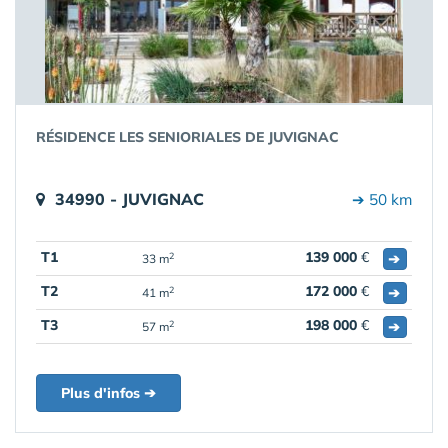
RÉSIDENCE LES SENIORIALES DE JUVIGNAC
34990 - JUVIGNAC
➔ 50 km
T1
139 000
€
➔
2
33 m
T2
172 000
€
➔
2
41 m
T3
198 000
€
➔
2
57 m
Plus d'infos ➔