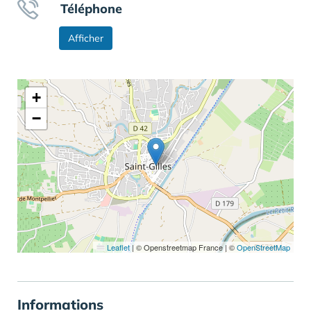
Téléphone
Afficher
+
−
Leaflet
|
© Openstreetmap France | ©
OpenStreetMap
Informations