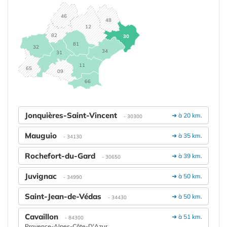
46
48
12
82
30
81
32
34
31
11
65
09
66
Jonquières-Saint-Vincent
➔ à 20 km.
- 30300
Mauguio
➔ à 35 km.
- 34130
Rochefort-du-Gard
➔ à 39 km.
- 30650
Juvignac
➔ à 50 km.
- 34990
Saint-Jean-de-Védas
➔ à 50 km.
- 34430
Cavaillon
➔ à 51 km.
- 84300
Provence-Alpes-Côte-D'Azur