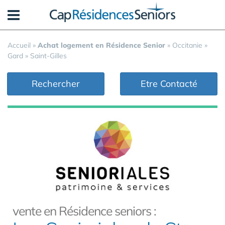
Panneau de gestion des cookies
Accueil
»
Achat logement en Résidence Senior
»
Occitanie
»
Gard
»
Saint-Gilles
Rechercher
Etre Contacté
vente en Résidence seniors :