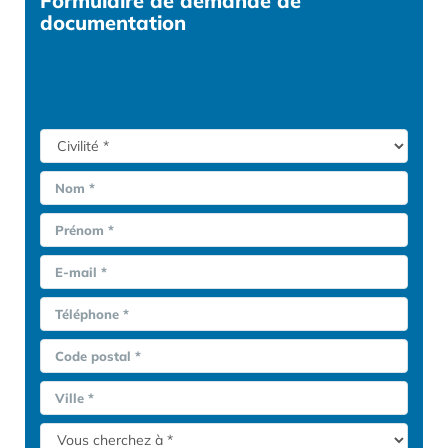
Formulaire
de demande de
documentation
Nom *
Prénom *
E-mail *
Téléphone *
Code postal *
Ville *