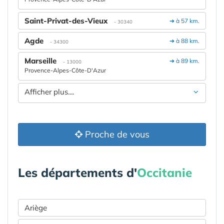
Saint-Privat-des-Vieux
➔ à 57 km.
- 30340
Agde
➔ à 88 km.
- 34300
Marseille
➔ à 89 km.
- 13000
Provence-Alpes-Côte-D'Azur
Afficher plus....
Proche de vous
Les départements d'
Occitanie
Ariège