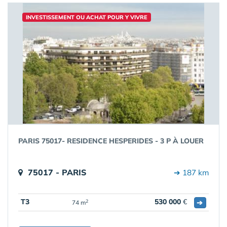
INVESTISSEMENT OU ACHAT POUR Y VIVRE
PARIS 75017- RESIDENCE HESPERIDES - 3 P À LOUER
75017 - PARIS
➔ 187 km
T3
530 000
€
➔
2
74 m