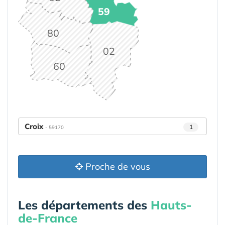
59
80
02
60
Croix
1
- 59170
Proche de vous
Les départements des
Hauts-
de-France