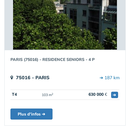
PARIS (75016) - RESIDENCE SENIORS - 4 P
75016 - PARIS
➔ 187 km
T4
630 000
€
➔
2
103 m
Plus d'infos ➔