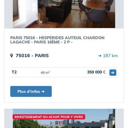
PARIS 75016 - HESPERIDES AUTEUIL CHARDON
LAGACHE - PARIS 16ÈME - 2 P -
75016 - PARIS
➔ 187 km
T2
359 000
€
➔
2
48 m
Plus d'infos ➔
INVESTISSEMENT OU ACHAT POUR Y VIVRE