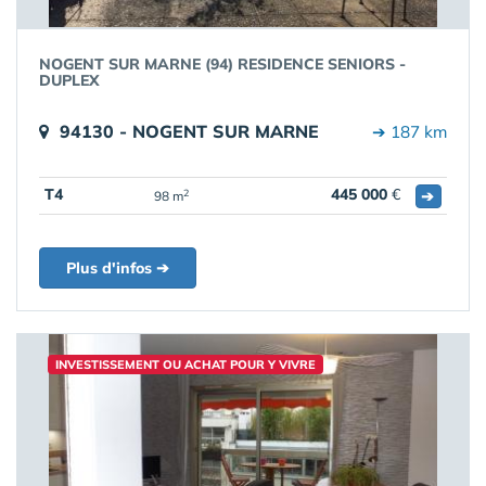
NOGENT SUR MARNE (94) RESIDENCE SENIORS -
DUPLEX
94130 - NOGENT SUR MARNE
➔ 187 km
T4
445 000
€
➔
2
98 m
Plus d'infos ➔
INVESTISSEMENT OU ACHAT POUR Y VIVRE