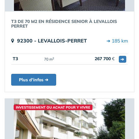
T3 DE 70 M2 EN RÉSIDENCE SENIOR À LEVALLOIS
PERRET
92300 - LEVALLOIS-PERRET
➔ 185 km
T3
267 700
€
➔
2
70 m
Plus d'infos ➔
INVESTISSEMENT OU ACHAT POUR Y VIVRE