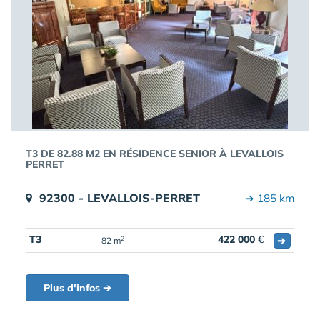
T3 DE 82.88 M2 EN RÉSIDENCE SENIOR À LEVALLOIS
PERRET
92300 - LEVALLOIS-PERRET
➔ 185 km
T3
422 000
€
➔
2
82 m
Plus d'infos ➔