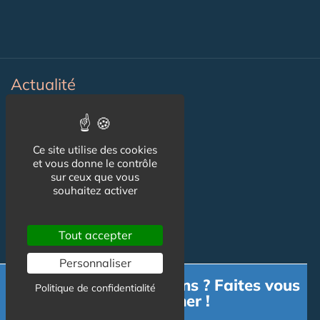
Actualité
ACTU
Ce site utilise des cookies
VIDÉOS
et vous donne le contrôle
sur ceux que vous
AGENDA
souhaitez activer
Flux RSS
Newsletter
Tout accepter
Personnaliser
Besoin d'informations ? Faites vous
Reseaux Sociaux
Politique de confidentialité
accompagner !