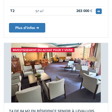
T2
263 000
€
➔
2
57 m
Plus d'infos ➔
INVESTISSEMENT OU ACHAT POUR Y VIVRE
T4 DE 84 M2 EN RÉSIDENCE SENIOR À LEVALLOIS