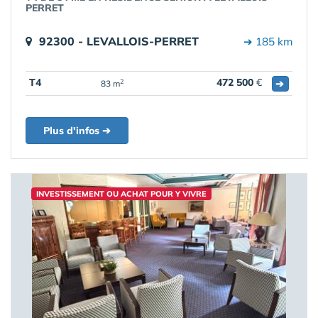
PERRET
92300 - LEVALLOIS-PERRET
➔ 185 km
T4
472 500
€
➔
2
83 m
Plus d'infos ➔
INVESTISSEMENT OU ACHAT POUR Y VIVRE