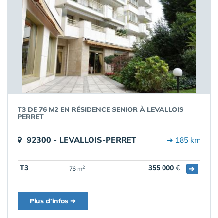
T3 DE 76 M2 EN RÉSIDENCE SENIOR À LEVALLOIS
PERRET
92300 - LEVALLOIS-PERRET
➔ 185 km
T3
355 000
€
➔
2
76 m
Plus d'infos ➔