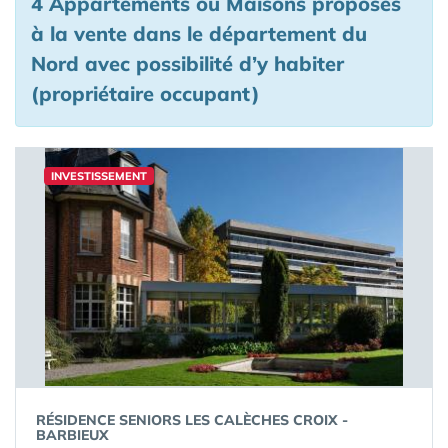
4 Appartements ou Maisons proposés
à la vente
dans le département du
Nord
avec possibilité d’y habiter
(propriétaire occupant)
INVESTISSEMENT
RÉSIDENCE SENIORS LES CALÈCHES CROIX -
BARBIEUX