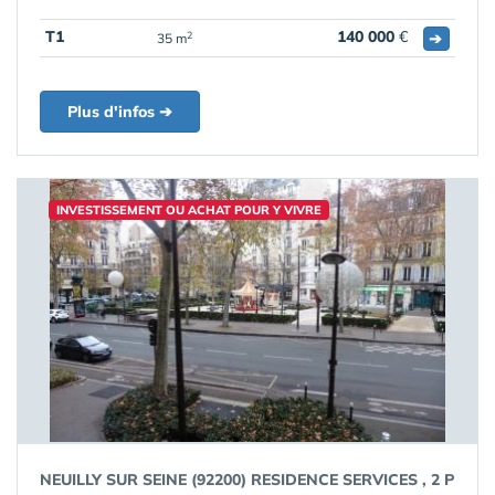
T1
140 000
€
➔
2
35 m
Plus d'infos ➔
INVESTISSEMENT OU ACHAT POUR Y VIVRE
NEUILLY SUR SEINE (92200) RESIDENCE SERVICES , 2 P