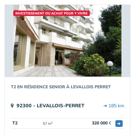
INVESTISSEMENT OU ACHAT POUR Y VIVRE
T2 EN RÉSIDENCE SENIOR À LEVALLOIS PERRET
92300 - LEVALLOIS-PERRET
➔ 185 km
T2
320 000
€
➔
2
57 m