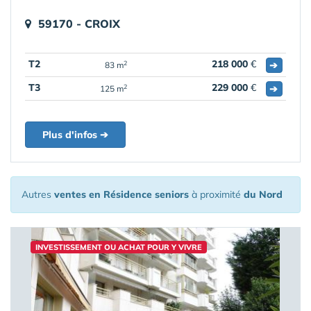
59170 - CROIX
T2
218 000
€
➔
2
83 m
T3
229 000
€
➔
2
125 m
Plus d'infos ➔
Autres
ventes en Résidence seniors
à proximité
du Nord
INVESTISSEMENT OU ACHAT POUR Y VIVRE