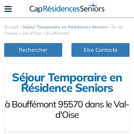
Panneau de gestion des cookies
Accueil
»
Séjour Temporaire en Résidences Seniors
»
Île-de-
France
»
Val-d'Oise
»
Bouffémont
Rechercher
Etre Contacté
Séjour Temporaire en
Résidence Seniors
à Bouffémont 95570 dans le Val-
d'Oise