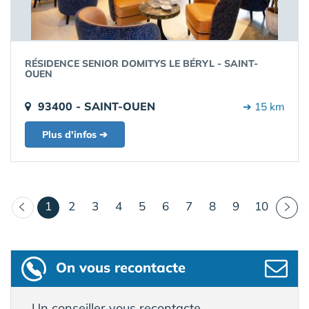
RÉSIDENCE SENIOR DOMITYS LE BÉRYL - SAINT-
OUEN
93400 - SAINT-OUEN
➔ 15 km
Plus d'infos ➔
(courant)
1
2
3
4
5
6
7
8
9
10
On vous recontacte
Un conseiller vous recontacte