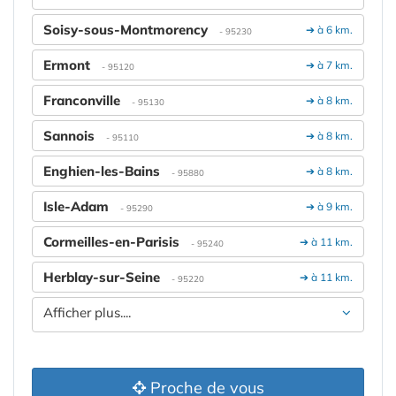
Soisy-sous-Montmorency
➔ à 6 km.
- 95230
Ermont
➔ à 7 km.
- 95120
Franconville
➔ à 8 km.
- 95130
Sannois
➔ à 8 km.
- 95110
Enghien-les-Bains
➔ à 8 km.
- 95880
Isle-Adam
➔ à 9 km.
- 95290
Cormeilles-en-Parisis
➔ à 11 km.
- 95240
Herblay-sur-Seine
➔ à 11 km.
- 95220
Afficher plus....
Proche de vous