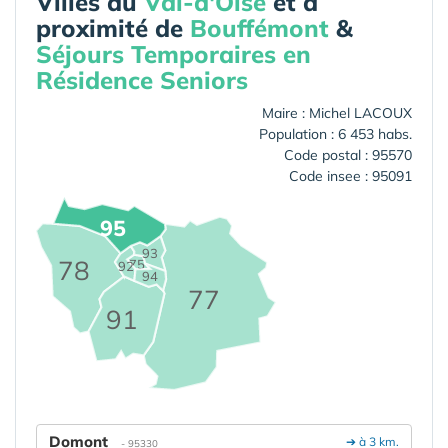
Villes du
Val-d'Oise
et à
proximité de
Bouffémont
&
Séjours Temporaires en
Résidence Seniors
Maire : Michel LACOUX
Population : 6 453 habs.
Code postal : 95570
Code insee : 95091
95
93
78
75
92
94
77
91
Domont
➔ à 3 km.
- 95330