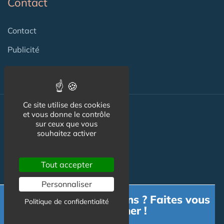
Contact
Contact
Publicité
Ce site utilise des cookies
et vous donne le contrôle
Nos autres sites :
sur ceux que vous
souhaitez activer
Capgeris.com
Tout accepter
Seniorissimmo.com
Personnaliser
Besoin d'informations ? Faites vous
Emploi-formation-sante.com
Politique de confidentialité
accompagner !
Aidant.info