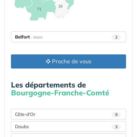
39
71
Belfort
2
- 90000
Proche de vous
Les départements de
Bourgogne-Franche-Comté
Côte-d'Or
9
Doubs
3