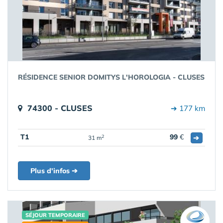
RÉSIDENCE SENIOR DOMITYS L'HOROLOGIA - CLUSES
74300 - CLUSES
➔ 177 km
T1
99
€
➔
2
31 m
Plus d'infos ➔
SÉJOUR TEMPORAIRE