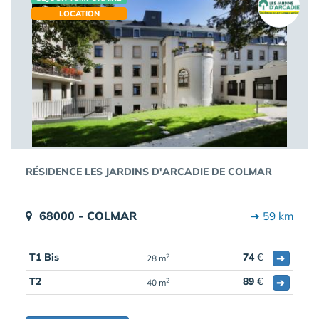
LOCATION
RÉSIDENCE LES JARDINS D'ARCADIE DE COLMAR
68000 - COLMAR
➔ 59 km
T1 Bis
74
€
➔
2
28 m
T2
89
€
➔
2
40 m