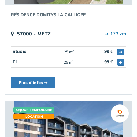
RÉSIDENCE DOMITYS LA CALLIOPE
57000 - METZ
➔ 173 km
Studio
99
€
➔
2
25 m
T1
99
€
➔
2
29 m
Plus d'infos ➔
SÉJOUR TEMPORAIRE
LOCATION