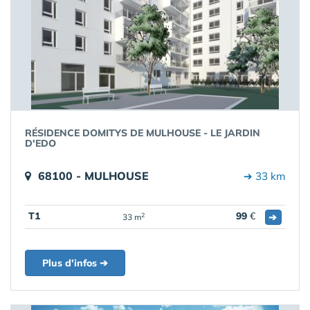
RÉSIDENCE DOMITYS DE MULHOUSE - LE JARDIN
D'EDO
68100 - MULHOUSE
➔ 33 km
T1
99
€
➔
2
33 m
Plus d'infos ➔