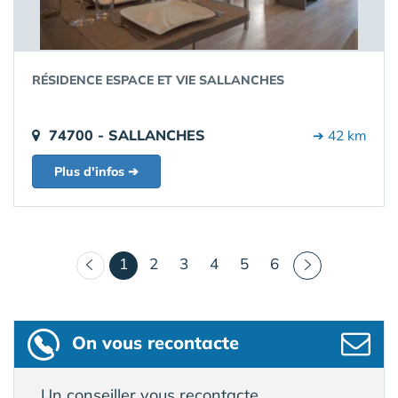
RÉSIDENCE ESPACE ET VIE SALLANCHES
74700 - SALLANCHES
➔ 42 km
Plus d'infos ➔
(courant)
1
2
3
4
5
6
On vous recontacte
Un conseiller vous recontacte