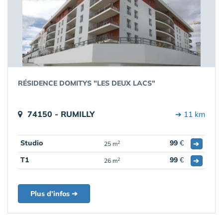
RÉSIDENCE DOMITYS "LES DEUX LACS"
74150 - RUMILLY
➔ 11 km
Studio
99
€
➔
2
25 m
T1
99
€
➔
2
26 m
Plus d'infos ➔