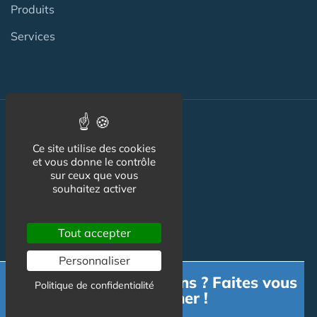
Produits
Services
Actualité
Ce site utilise des cookies
et vous donne le contrôle
ACTU
sur ceux que vous
souhaitez activer
VIDÉOS
AGENDA
Tout accepter
Flux RSS
Personnaliser
Newsletter
Besoin d'informations ? Faites vous
Politique de confidentialité
accompagner !