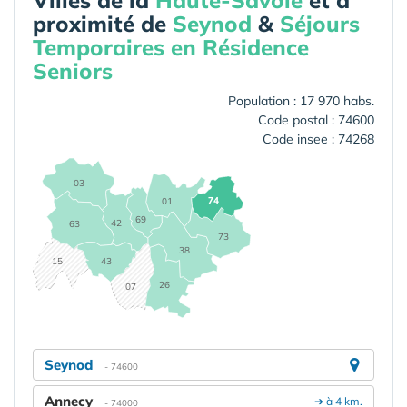
Villes de la
Haute-Savoie
et à
proximité de
Seynod
&
Séjours
Temporaires en Résidence
Seniors
Population : 17 970 habs.
Code postal : 74600
Code insee : 74268
03
74
01
69
42
63
73
38
15
43
26
07
Seynod
- 74600
Annecy
➔ à 4 km.
- 74000