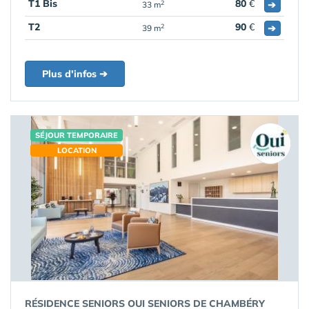
T1 Bis
80
€
➔
2
33 m
T2
90
€
➔
2
39 m
Plus d'infos ➔
SÉJOUR TEMPORAIRE
LOCATION
RÉSIDENCE SENIORS OUI SENIORS DE CHAMBÉRY