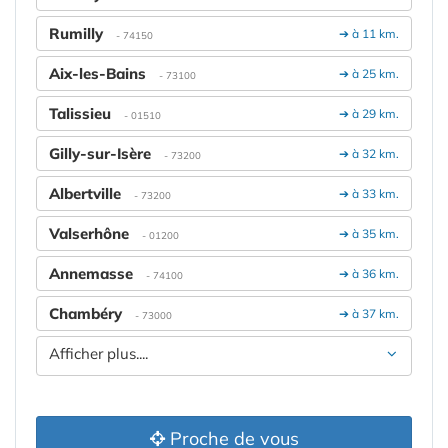
Rumilly
➔ à 11 km.
- 74150
Aix-les-Bains
➔ à 25 km.
- 73100
Talissieu
➔ à 29 km.
- 01510
Gilly-sur-Isère
➔ à 32 km.
- 73200
Albertville
➔ à 33 km.
- 73200
Valserhône
➔ à 35 km.
- 01200
Annemasse
➔ à 36 km.
- 74100
Chambéry
➔ à 37 km.
- 73000
Afficher plus....
Proche de vous