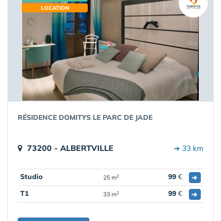
LOCATION
RÉSIDENCE DOMITYS LE PARC DE JADE
73200 - ALBERTVILLE
➔ 33 km
Studio
99
€
➔
2
25 m
T1
99
€
➔
2
33 m