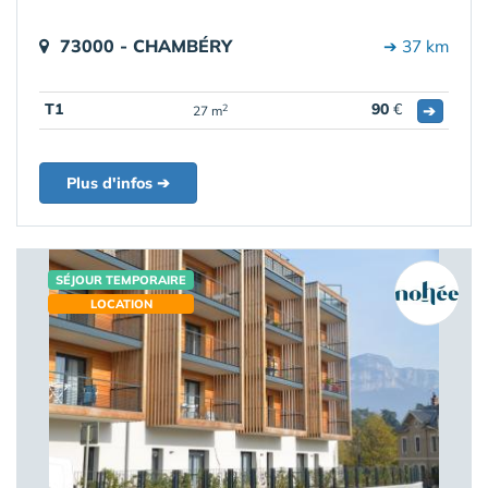
73000 - CHAMBÉRY
➔ 37 km
T1
90
€
➔
2
27 m
Plus d'infos ➔
SÉJOUR TEMPORAIRE
LOCATION