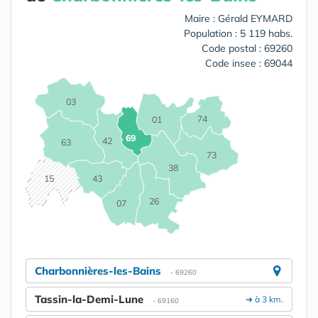
Maire : Gérald EYMARD
Population : 5 119 habs.
Code postal : 69260
Code insee : 69044
03
74
01
69
42
63
73
38
15
43
26
07
Charbonnières-les-Bains
- 69260
Tassin-la-Demi-Lune
➔ à 3 km.
- 69160