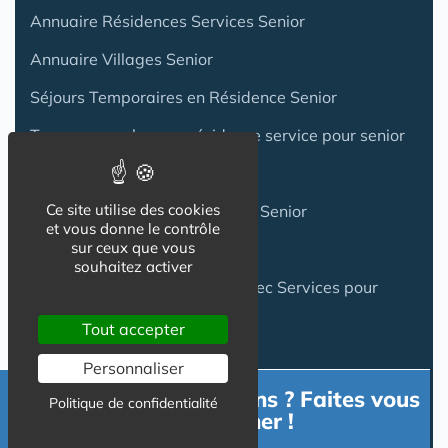
Annuaire Résidences Services Senior
Annuaire Villages Senior
Séjours Temporaires en Résidence Senior
Trouver une place en résidence service pour senior
Investir en Résidence Senior
Ce site utilise des cookies
Acheter une Maison en Village Senior
et vous donne le contrôle
sur ceux que vous
Coliving Senior
souhaitez activer
Les groupes de Résidences avec Services pour
Seniors
Tout accepter
Personnaliser
Besoin d'informations ? Faites vous
Logement Senior
Politique de confidentialité
accompagner !