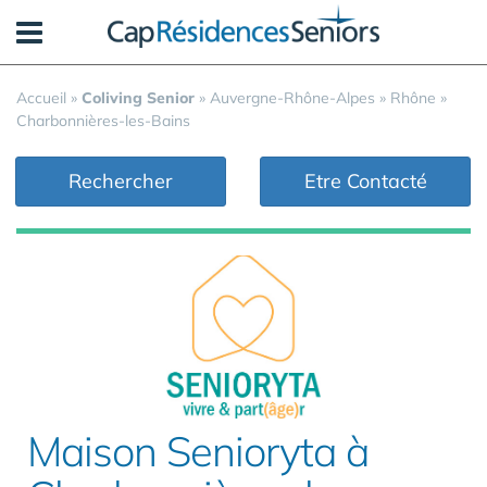
Panneau de gestion des cookies
Accueil
»
Coliving Senior
»
Auvergne-Rhône-Alpes
»
Rhône
»
Charbonnières-les-Bains
Rechercher
Etre Contacté
Maison Senioryta à