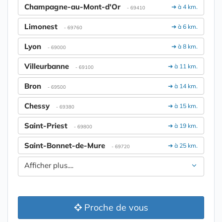
Champagne-au-Mont-d'Or
➔ à 4 km.
- 69410
Limonest
➔ à 6 km.
- 69760
Lyon
➔ à 8 km.
- 69000
Villeurbanne
➔ à 11 km.
- 69100
Bron
➔ à 14 km.
- 69500
Chessy
➔ à 15 km.
- 69380
Saint-Priest
➔ à 19 km.
- 69800
Saint-Bonnet-de-Mure
➔ à 25 km.
- 69720
Afficher plus....
Proche de vous