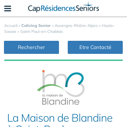
Panneau de gestion des cookies
Accueil
»
Coliving Senior
»
Auvergne-Rhône-Alpes
»
Haute-
Savoie
»
Saint-Paul-en-Chablais
Rechercher
Etre Contacté
La Maison de Blandine