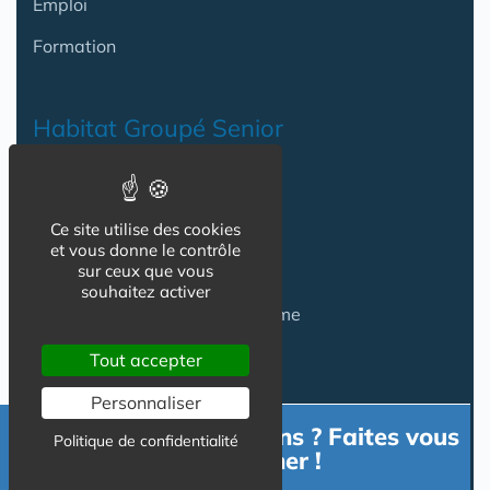
Emploi
Formation
Habitat Groupé Senior
Habitat Partagé
Ce site utilise des cookies
Béguinage
et vous donne le contrôle
sur ceux que vous
Papy Loft
souhaitez activer
Habitat Intelligent - Smart Home
Habitat coopératif
Tout accepter
Habitat intergénérationnel
Personnaliser
Besoin d'informations ? Faites vous
Politique de confidentialité
accompagner !
Equipement Logement