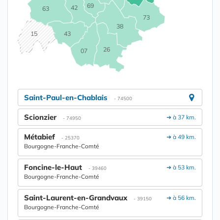
69
42
63
73
38
15
43
26
07
Saint-Paul-en-Chablais
- 74500
Scionzier
➔ à 37 km.
- 74950
Métabief
➔ à 49 km.
- 25370
Bourgogne-Franche-Comté
Foncine-le-Haut
➔ à 53 km.
- 39460
Bourgogne-Franche-Comté
Saint-Laurent-en-Grandvaux
➔ à 56 km.
- 39150
Bourgogne-Franche-Comté