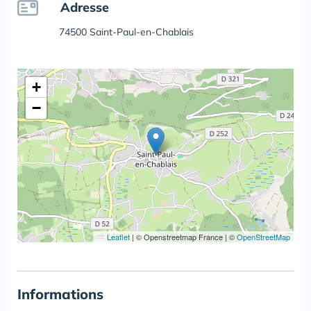
Adresse
74500 Saint-Paul-en-Chablais
+
−
Leaflet
|
© Openstreetmap France | ©
OpenStreetMap
Informations