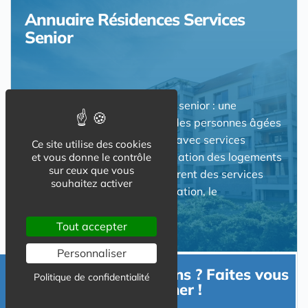
Annuaire Résidences Services
Senior
Résidence avec services pour senior : une
alternative pour le logement des personnes âgées
et les seniors. Ces résidences avec services
Ce site utilise des cookies
proposent à la vente ou en location des logements
et vous donne le contrôle
sur ceux que vous
dans des résidences qui intègrent des services
souhaitez activer
comme la restauration, l'animation, le
gardiennage....
Tout accepter
Personnaliser
Besoin d'informations ? Faites vous
Politique de confidentialité
accompagner !
A lire aussi