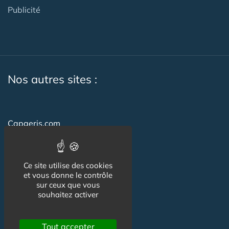
Publicité
Nos autres sites :
Capgeris.com
Seniorissimmo.com
Emploi-formation-sante.com
Ce site utilise des cookies
et vous donne le contrôle
Aidant.info
sur ceux que vous
souhaitez activer
Creche-et-naissance.com
Co-Living & Co-Working
Tout accepter