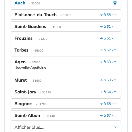
Auch
- 32000
Plaisance-du-Touch
➔ à 58 km.
- 31830
Saint-Gaudens
➔ à 61 km.
- 31800
Frouzins
➔ à 61 km.
- 31270
Tarbes
➔ à 62 km.
- 65000
Agen
➔ à 63 km.
- 47000
Nouvelle-Aquitaine
Muret
➔ à 63 km.
- 31600
Saint-Jory
➔ à 64 km.
- 31790
Blagnac
➔ à 65 km.
- 31700
Saint-Alban
➔ à 67 km.
- 31140
Afficher plus....