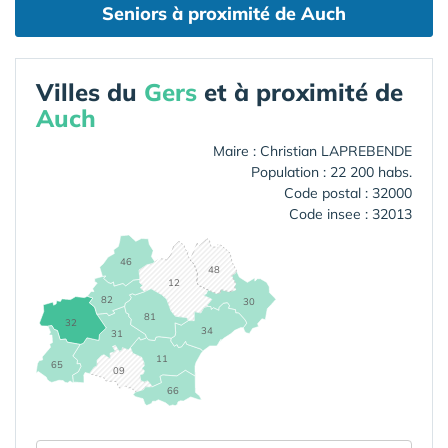
Seniors à proximité de Auch
Villes du
Gers
et à proximité de
Auch
Maire : Christian LAPREBENDE
Population : 22 200 habs.
Code postal : 32000
Code insee : 32013
46
48
12
82
30
81
32
34
31
11
65
09
66