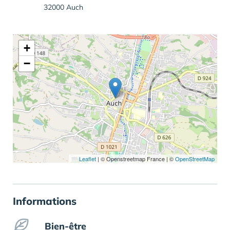
32000 Auch
+
−
Leaflet
|
© Openstreetmap France | ©
OpenStreetMap
Informations
Bien-être