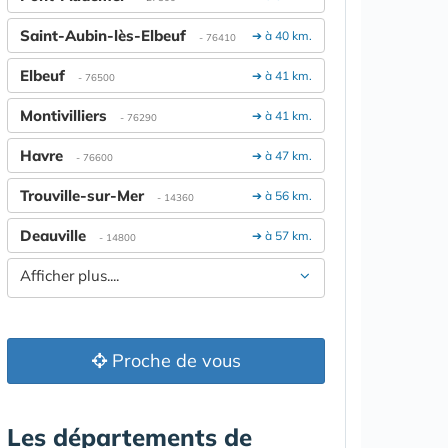
Saint-Aubin-lès-Elbeuf
➔ à 40 km.
- 76410
Elbeuf
➔ à 41 km.
- 76500
Montivilliers
➔ à 41 km.
- 76290
Havre
➔ à 47 km.
- 76600
Trouville-sur-Mer
➔ à 56 km.
- 14360
Deauville
➔ à 57 km.
- 14800
Afficher plus....
Proche de vous
Les départements de