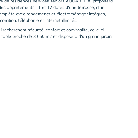
aire de résidences services seniors AQUARELIA, proposera
des appartements T1 et T2 dotés d'une terrasse, d'un
 complète avec rangements et électroménager intégrés,
oration, téléphonie et internet illimités.
echerchent sécurité, confort et convivialité, celle-ci
able proche de 3 650 m2 et disposera d'un grand jardin