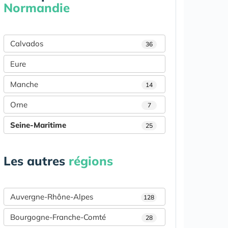
Normandie
Calvados
36
Eure
Manche
14
Orne
7
Seine-Maritime
25
Les autres
régions
Auvergne-Rhône-Alpes
128
Bourgogne-Franche-Comté
28