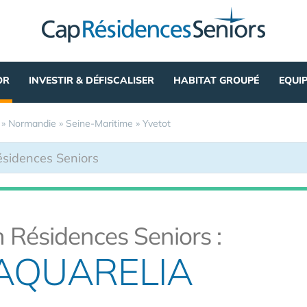
OR
INVESTIR & DÉFISCALISER
HABITAT GROUPÉ
EQUI
»
Normandie
»
Seine-Maritime
»
Yvetot
 Résidences Seniors :
AQUARELIA