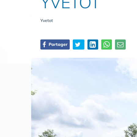
YVETOT
Yvetot
Partager