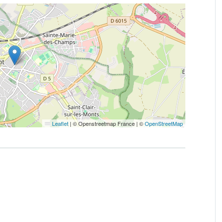
Leaflet
|
© Openstreetmap France | ©
OpenStreetMap