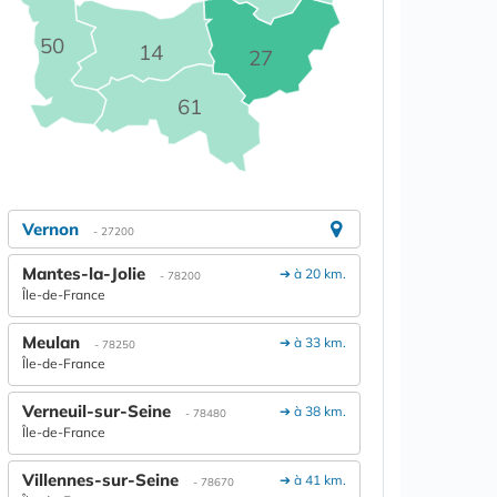
50
14
27
61
Vernon
- 27200
Mantes-la-Jolie
➔ à 20 km.
- 78200
Île-de-France
Meulan
➔ à 33 km.
- 78250
Île-de-France
Verneuil-sur-Seine
➔ à 38 km.
- 78480
Île-de-France
Villennes-sur-Seine
➔ à 41 km.
- 78670