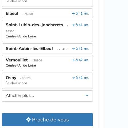
Île-de-France
Elbeuf
➔ à 41 km.
- 76500
Saint-Lubin-des-Joncherets
➔ à 41 km.
-
28350
Centre-Val de Loire
Saint-Aubin-lès-Elbeuf
➔ à 41 km.
- 76410
Vernouillet
➔ à 42 km.
- 28500
Centre-Val de Loire
Osny
➔ à 42 km.
- 95520
Île-de-France
Afficher plus....
Proche de vous