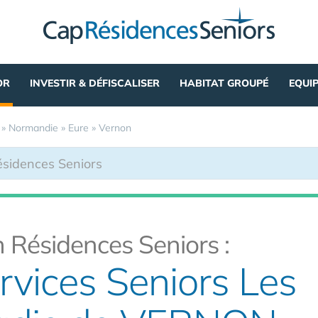
OR
INVESTIR & DÉFISCALISER
HABITAT GROUPÉ
EQUI
»
Normandie
»
Eure
»
Vernon
 Résidences Seniors :
rvices Seniors Les