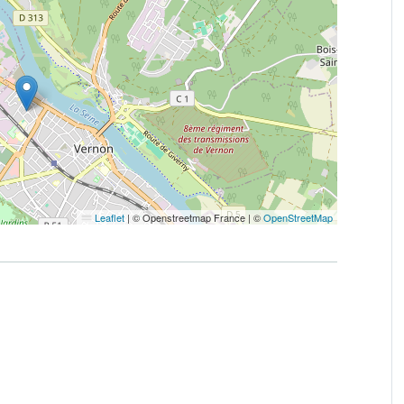
Leaflet
|
© Openstreetmap France | ©
OpenStreetMap