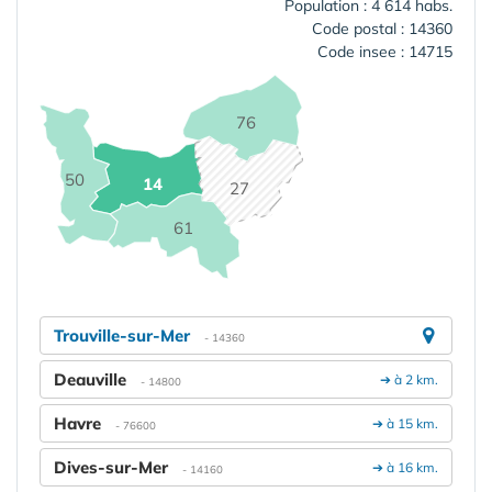
Population : 4 614 habs.
Code postal : 14360
Code insee : 14715
76
50
14
27
61
Trouville-sur-Mer
- 14360
Deauville
➔ à 2 km.
- 14800
Havre
➔ à 15 km.
- 76600
Dives-sur-Mer
➔ à 16 km.
- 14160