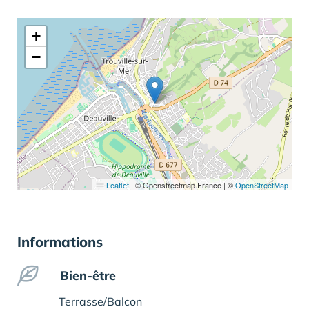
+
−
Leaflet
|
© Openstreetmap France | ©
OpenStreetMap
Informations
Bien-être
Terrasse/Balcon