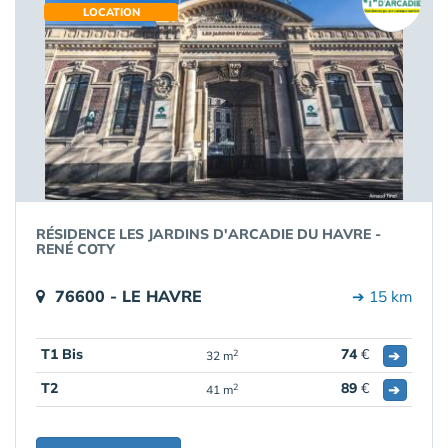
LOCATION
RÉSIDENCE LES JARDINS D'ARCADIE DU HAVRE -
RENÉ COTY
76600 - LE HAVRE
➔ 15 km
T1 Bis
74
€
➔
2
32 m
T2
89
€
➔
2
41 m