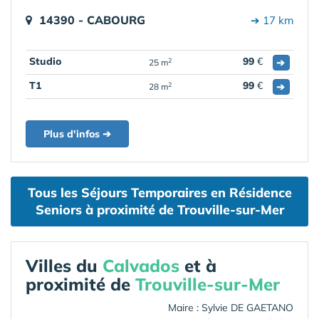
14390 - CABOURG
➔ 17 km
Studio
99
€
➔
2
25 m
T1
99
€
➔
2
28 m
Plus d'infos ➔
Tous les Séjours Temporaires en Résidence
Seniors à proximité de Trouville-sur-Mer
Villes du
Calvados
et à
proximité de
Trouville-sur-Mer
Maire : Sylvie DE GAETANO