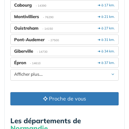
Cabourg
➔ à 17 km.
- 14390
Montivilliers
➔ à 21 km.
- 76290
Ouistreham
➔ à 27 km.
- 14150
Pont-Audemer
➔ à 31 km.
- 27500
Giberville
➔ à 34 km.
- 14730
Épron
➔ à 37 km.
- 14610
Afficher plus....
Proche de vous
Les départements de
Normandie