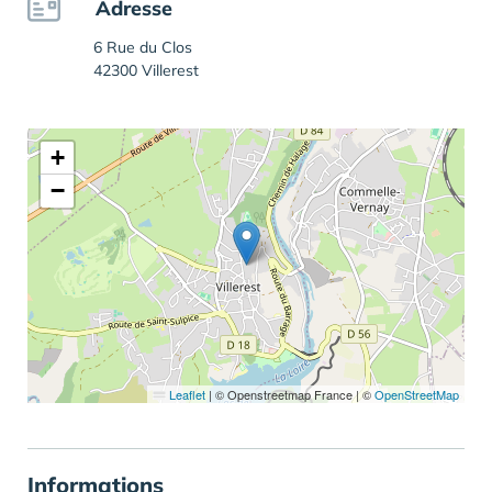
Adresse
6 Rue du Clos
42300 Villerest
+
−
Leaflet
|
© Openstreetmap France | ©
OpenStreetMap
Informations