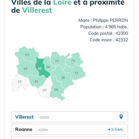
Villes de la
Loire
et à proximité
de
Villerest
Maire : Philippe PERRON
Population : 4 965 habs.
Code postal : 42300
Code insee : 42332
03
74
01
69
42
63
73
38
15
43
26
07
Villerest
- 42300
Roanne
➔ à 5 km.
- 42300