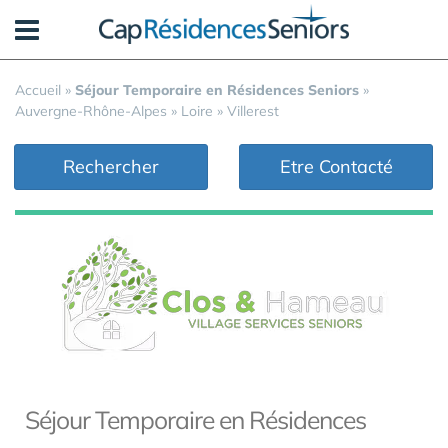
Panneau de gestion des cookies
Accueil
»
Séjour Temporaire en Résidences Seniors
»
Auvergne-Rhône-Alpes
»
Loire
»
Villerest
Rechercher
Etre Contacté
Séjour Temporaire en Résidences