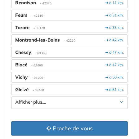
Renaison
➔ à 11 km.
- 42370
Feurs
➔ à 31 km.
- 42110
Tarare
➔ à 33 km.
- 69170
Montrond-les-Bains
➔ à 42 km.
- 42210
Chessy
➔ à 47 km.
- 69380
Blacé
➔ à 47 km.
- 69460
Vichy
➔ à 50 km.
- 03200
Gleizé
➔ à 51 km.
- 69400
Afficher plus....
Proche de vous