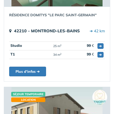
RÉSIDENCE DOMITYS "LE PARC SAINT-GERMAIN"
42210 - MONTROND-LES-BAINS
➔ 42 km
Studio
99
€
➔
2
25 m
T1
99
€
➔
2
34 m
Plus d'infos ➔
SÉJOUR TEMPORAIRE
LOCATION