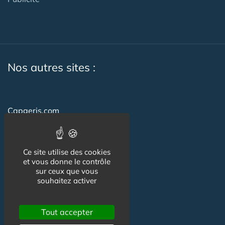
Nos autres sites :
Capgeris.com
Seniorissimmo.com
Emploi-formation-sante.com
Ce site utilise des cookies
et vous donne le contrôle
Aidant.info
sur ceux que vous
souhaitez activer
Creche-et-naissance.com
Co-Living & Co-Working
Tout accepter