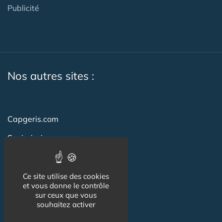
Publicité
Nos autres sites :
Capgeris.com
Seniorissimmo.com
Emploi-formation-sante.com
Aidant.info
Ce site utilise des cookies
et vous donne le contrôle
Creche-et-naissance.com
sur ceux que vous
souhaitez activer
Co-Living & Co-Working