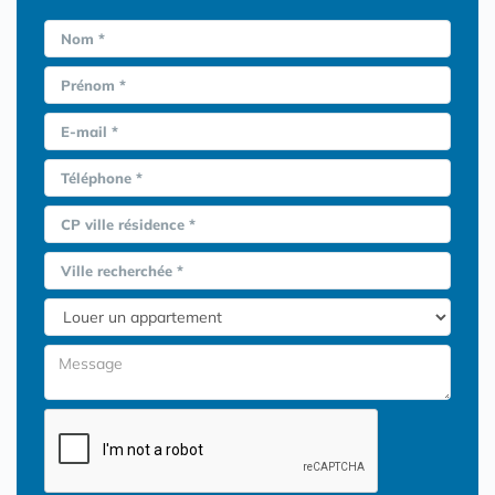
Nom *
Prénom *
E-mail *
Téléphone *
CP ville résidence *
Ville recherchée *