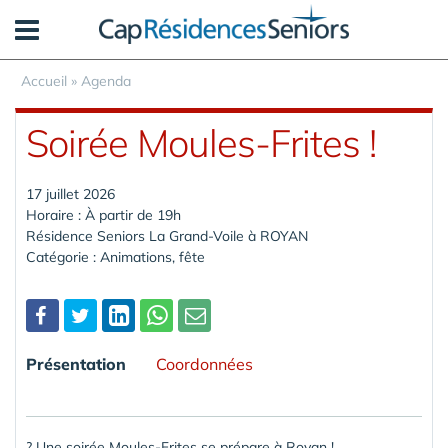
Panneau de gestion des cookies
Accueil
»
Agenda
Soirée Moules-Frites !
17 juillet 2026
Horaire : À partir de 19h
Résidence Seniors La Grand-Voile à ROYAN
Catégorie : Animations, fête
Partager
Présentation
Coordonnées
? Une soirée Moules-Frites se prépare à Royan !