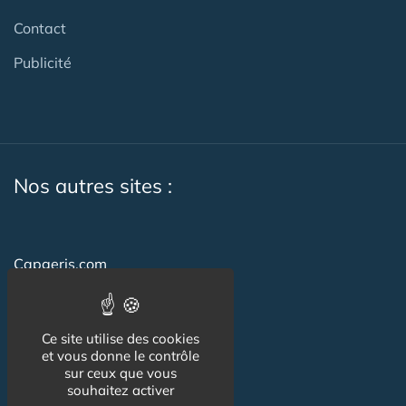
Contact
Publicité
Nos autres sites :
Capgeris.com
Seniorissimmo.com
Emploi-formation-sante.com
Ce site utilise des cookies
et vous donne le contrôle
Aidant.info
sur ceux que vous
souhaitez activer
Creche-et-naissance.com